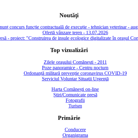
Noutăţi
unț concurs funcție contractuală de execuție - tehnician veterinar - au
Ofertă vânzare teren - 13.07.2026
să - proiect: "Construirea de insule ecologice digitalizate în orașul Co
Top vizualizări
Zilele oraşului Comăneşti - 2011
Poze panoramice - Centru nocturn
Ordonanță militară prevenție coronavirus COVID-19
Serviciul Voluntar Situaţii Urgenţă
Harta Comănești on-line
Știri/Comunicate presă
Fotografii
Turism
Primărie
Conducere
Organigrama