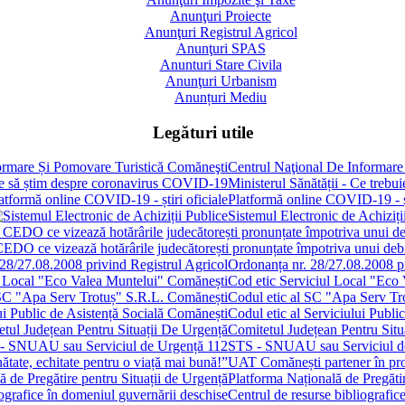
Anunţuri Proiecte
Anunţuri Registrul Agricol
Anunţuri SPAS
Anunturi Stare Civila
Anunţuri Urbanism
Anunțuri Mediu
Legături utile
Centrul Naţional De Informare
Ministerul Sănătății - Ce treb
Platformă online COVID-19 - șt
Sistemul Electronic de Achiziți
 CEDO ce vizează hotărârile judecătorești pronunțate împotriva unui de
Ordonanța nr. 28/27.08.2008 pr
Cod etic Serviciul Local "Eco
Codul etic al SC "Apa Serv Tr
Codul etic al Serviciului Publi
Comitetul Județean Pentru Situ
STS - SNUAU sau Serviciul d
UAT Comănești partener în proie
Platforma Națională de Pregătir
Centrul de resurse bibliografic