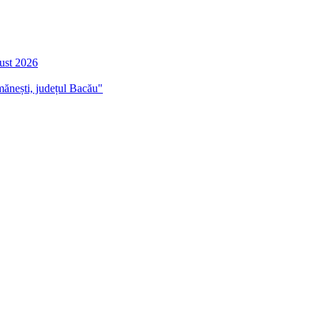
gust 2026
mănești, județul Bacău"