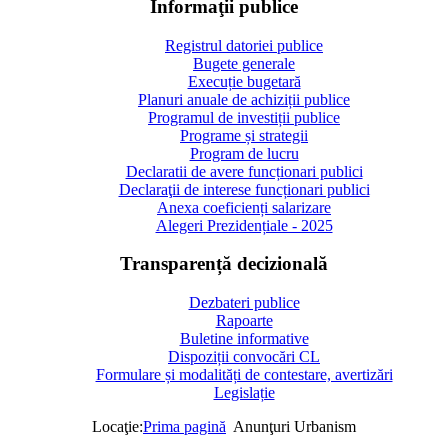
Informaţii publice
Registrul datoriei publice
Bugete generale
Execuție bugetară
Planuri anuale de achiziții publice
Programul de investiții publice
Programe și strategii
Program de lucru
Declaratii de avere funcționari publici
Declaraţii de interese funcționari publici
Anexa coeficienți salarizare
Alegeri Prezidențiale - 2025
Transparență decizională
Dezbateri publice
Rapoarte
Buletine informative
Dispoziții convocări CL
Formulare și modalități de contestare, avertizări
Legislație
Locaţie:
Prima pagină
Anunţuri Urbanism