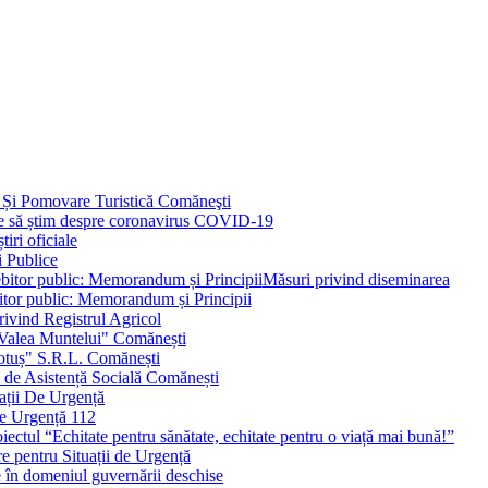
 Și Pomovare Turistică Comăneşti
uie să știm despre coronavirus COVID-19
iri oficiale
i Publice
Măsuri privind diseminarea
bitor public: Memorandum și Principii
ivind Registrul Agricol
 Valea Muntelui" Comănești
otuș" S.R.L. Comănești
c de Asistență Socială Comănești
ații De Urgență
e Urgență 112
ctul “Echitate pentru sănătate, echitate pentru o viață mai bună!”
e pentru Situații de Urgență
e în domeniul guvernării deschise