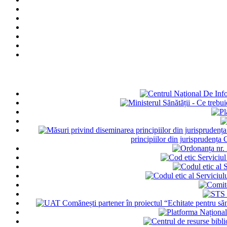
principiilor din jurisprudența