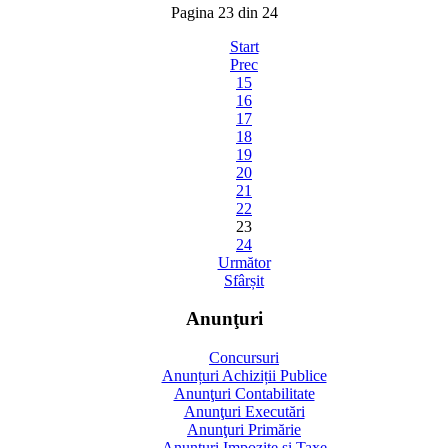
Pagina 23 din 24
Start
Prec
15
16
17
18
19
20
21
22
23
24
Următor
Sfârșit
Anunţuri
Concursuri
Anunțuri Achiziții Publice
Anunţuri Contabilitate
Anunţuri Executări
Anunţuri Primărie
Anunţuri Impozite şi Taxe