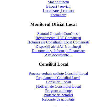
Stat de functii
Birouri / servicii
Localizare şi contact
Formulare
Monitorul Oficial Local
Statutul Orașului Comănești
Regulamente UAT Comănești
Hotărâri ale Consiliului Local Comănești
Dispoziții ale UAT Comănești
Documente și Informații Financiare
Alte documente...
Consiliul Local
Procese verbale ședințe Consiliul Local
Regulamente Consiliul Local
Consilieri Locali
Hotărâri ale Consiliului Local
Program audienţe
Proiecte de hotărâri
Rapoarte de activitate