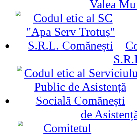
Valea Mu
Co
S.R.
de Asistenț