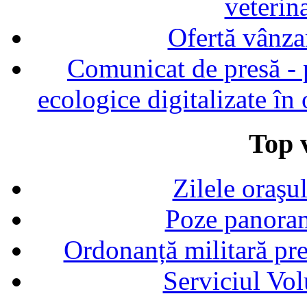
veterin
Ofertă vânza
Comunicat de presă - p
ecologice digitalizate în
Top v
Zilele oraşu
Poze panoram
Ordonanță militară p
Serviciul Vol