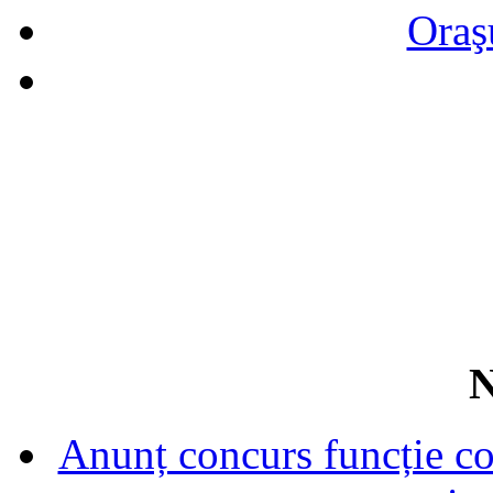
Oraş
N
Anunț concurs funcție con