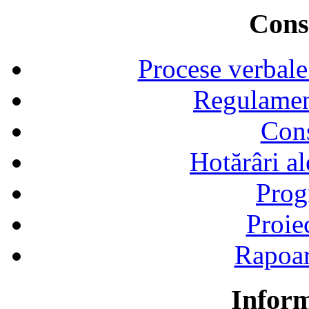
Consi
Procese verbale
Regulamen
Cons
Hotărâri al
Prog
Proie
Rapoart
Inform