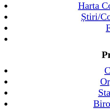
Harta C
Știri/C
F
P
C
Or
Sta
Biro