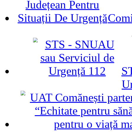
Comit
ST
U