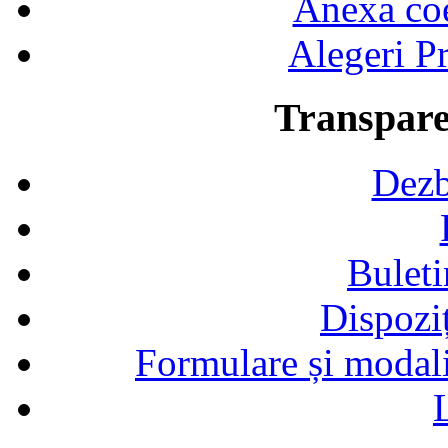
Anexa coef
Alegeri Pr
Transpare
Dezb
Buleti
Dispozi
Formulare și modalit