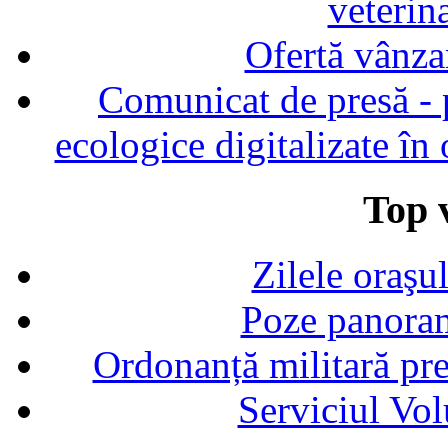
veterin
Ofertă vânza
Comunicat de presă - p
ecologice digitalizate în
Top v
Zilele oraşu
Poze panoram
Ordonanță militară p
Serviciul Vol