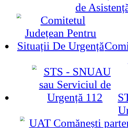
de Asistenț
Comit
ST
U