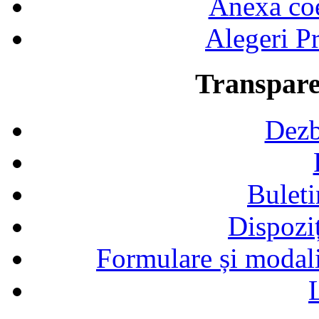
Anexa coef
Alegeri Pr
Transpare
Dezb
Buleti
Dispozi
Formulare și modalit