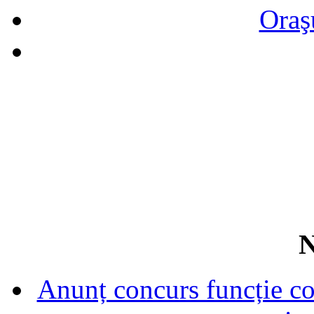
Oraş
N
Anunț concurs funcție con