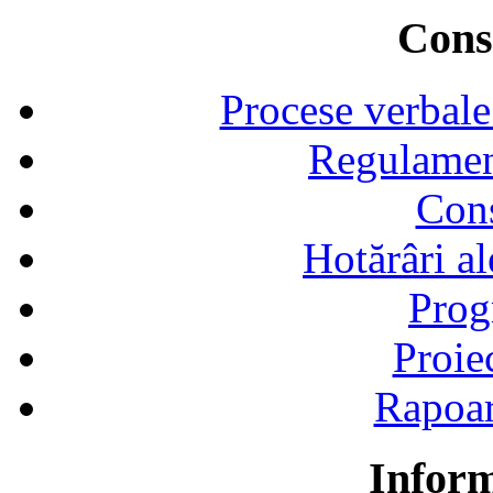
Consi
Procese verbale
Regulamen
Cons
Hotărâri al
Prog
Proie
Rapoart
Inform