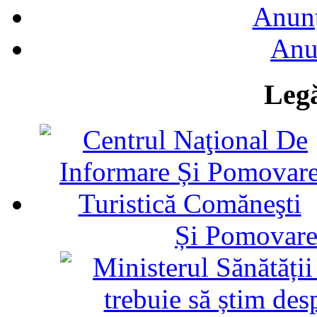
Anunţ
Anu
Legă
Și Pomovare