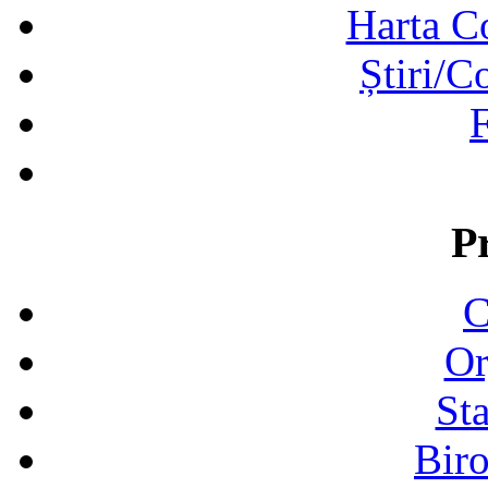
Harta C
Știri/C
F
P
C
Or
Sta
Biro