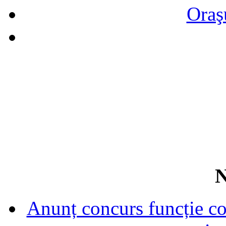
Oraş
N
Anunț concurs funcție con