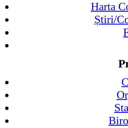
Harta C
Știri/C
F
P
C
Or
Sta
Biro