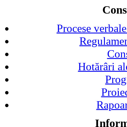
Consi
Procese verbale
Regulamen
Cons
Hotărâri al
Prog
Proie
Rapoart
Inform