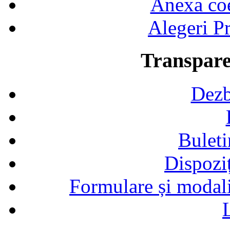
Anexa coef
Alegeri Pr
Transpare
Dezb
Buleti
Dispozi
Formulare și modalit