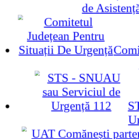
de Asistenț
Comit
ST
U