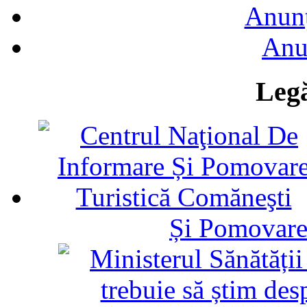
Anunţ
Anu
Legă
Și Pomovare