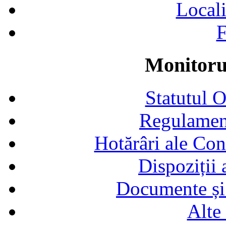
Locali
F
Monitorul
Statutul 
Regulamen
Hotărâri ale Con
Dispoziții
Documente și 
Alte