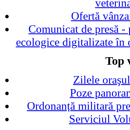
veterin
Ofertă vânza
Comunicat de presă - p
ecologice digitalizate în
Top v
Zilele oraşu
Poze panoram
Ordonanță militară p
Serviciul Vol