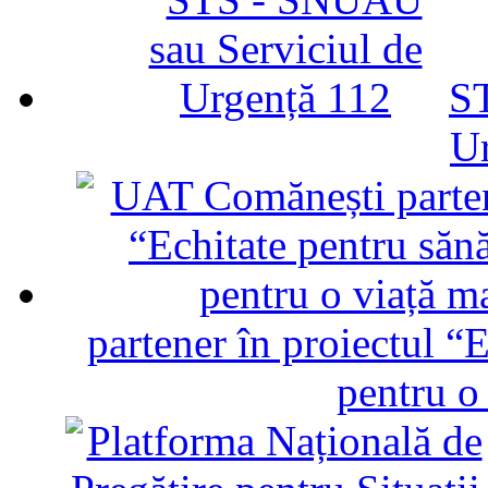
ST
U
partener în proiectul “E
pentru o