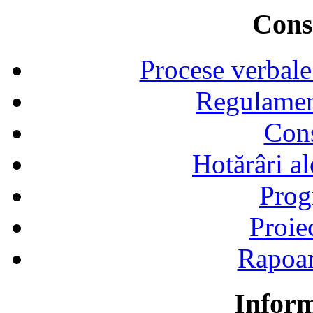
Consi
Procese verbale
Regulamen
Cons
Hotărâri al
Prog
Proie
Rapoart
Inform