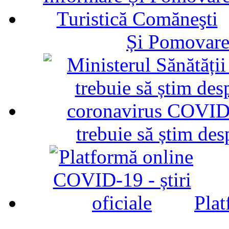
Și Pomovare
trebuie să știm d
Plat