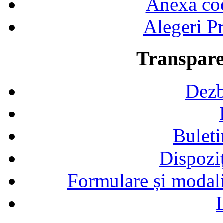
Anexa coef
Alegeri Pr
Transpare
Dezb
Buleti
Dispozi
Formulare și modalit