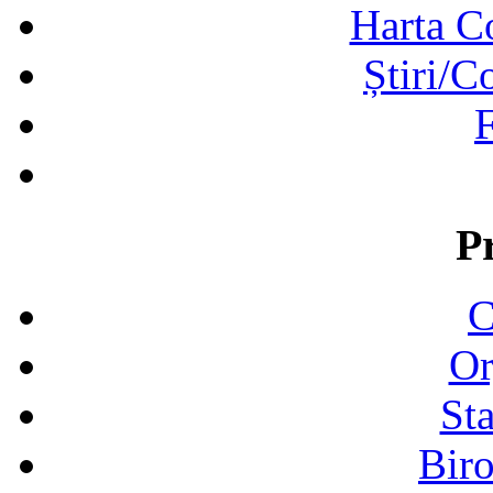
Harta C
Știri/C
F
P
C
Or
Sta
Biro