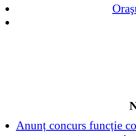
Oraş
N
Anunț concurs funcție con