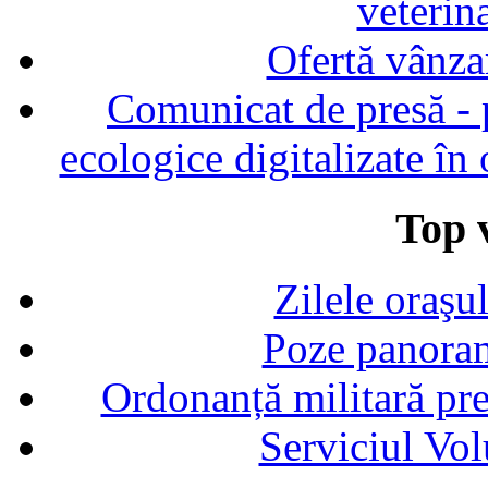
veterin
Ofertă vânza
Comunicat de presă - p
ecologice digitalizate în
Top v
Zilele oraşu
Poze panoram
Ordonanță militară p
Serviciul Vol