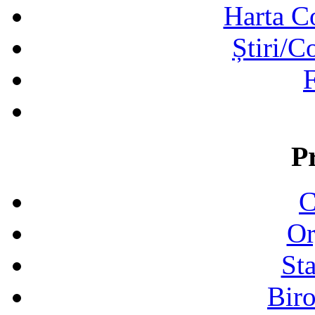
Harta C
Știri/C
F
P
C
Or
Sta
Biro