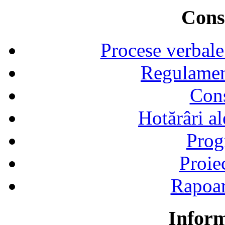
Consi
Procese verbale
Regulamen
Cons
Hotărâri al
Prog
Proie
Rapoart
Inform