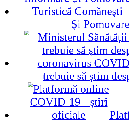
Și Pomovare
trebuie să știm d
Plat