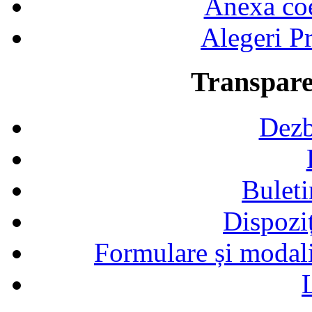
Anexa coef
Alegeri Pr
Transpare
Dezb
Buleti
Dispozi
Formulare și modalit