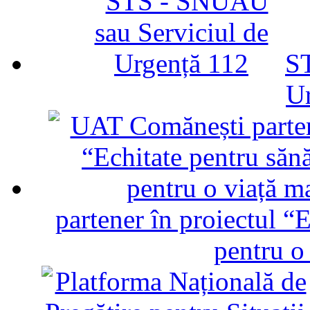
ST
U
partener în proiectul “E
pentru o