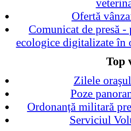
veterin
Ofertă vânza
Comunicat de presă - p
ecologice digitalizate în
Top v
Zilele oraşu
Poze panoram
Ordonanță militară p
Serviciul Vol