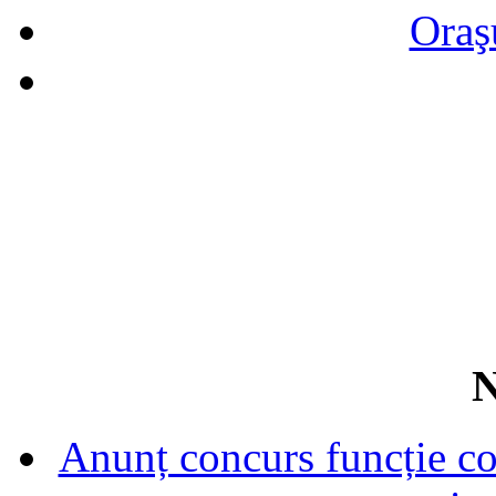
Oraş
N
Anunț concurs funcție con