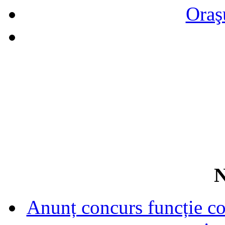
Oraş
N
Anunț concurs funcție con