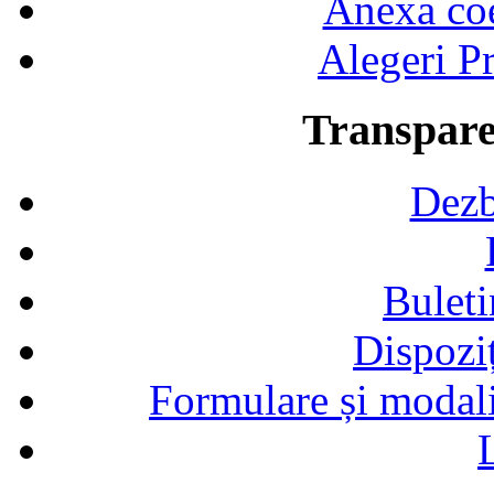
Anexa coef
Alegeri Pr
Transpare
Dezb
Buleti
Dispozi
Formulare și modalit