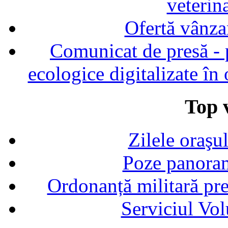
veterin
Ofertă vânza
Comunicat de presă - p
ecologice digitalizate în
Top v
Zilele oraşu
Poze panoram
Ordonanță militară p
Serviciul Vol