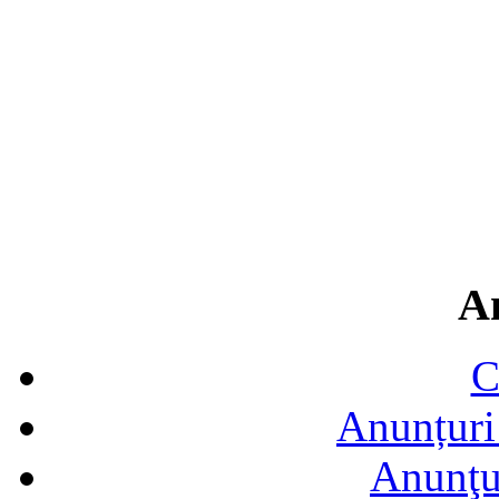
A
C
Anunțuri 
Anunţur