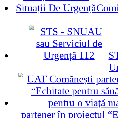
Comit
ST
U
partener în proiectul “E