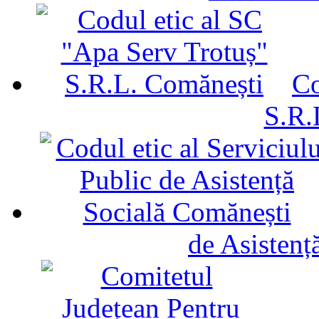
Co
S.R.
de Asistenț