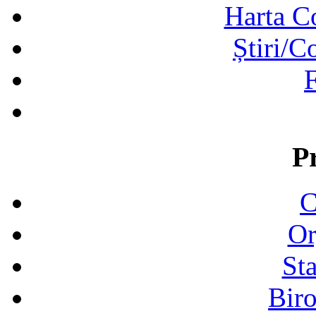
Harta C
Știri/C
F
P
C
Or
Sta
Biro