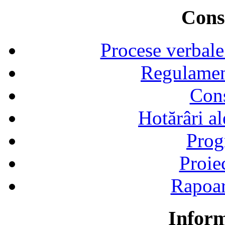
Consi
Procese verbale
Regulamen
Cons
Hotărâri al
Prog
Proie
Rapoart
Inform