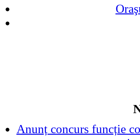
Oraş
N
Anunț concurs funcție con