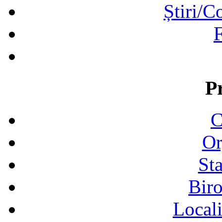
Știri/C
F
P
C
Or
Sta
Biro
Locali