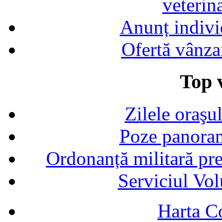
veterin
Anunț indivi
Ofertă vânza
Top v
Zilele oraşu
Poze panoram
Ordonanță militară p
Serviciul Vol
Harta C