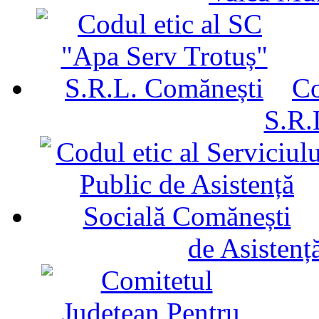
Co
S.R.
de Asistenț