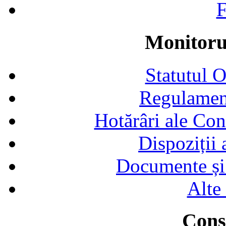
F
Monitorul
Statutul 
Regulamen
Hotărâri ale Con
Dispoziții
Documente și 
Alte
Consi