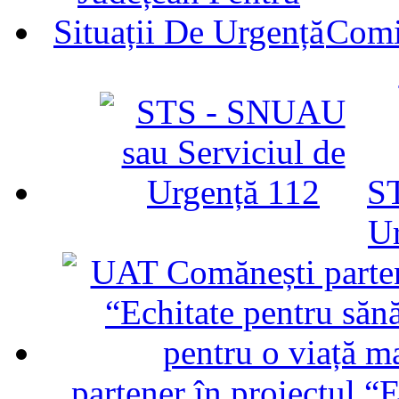
Comit
ST
U
partener în proiectul “E