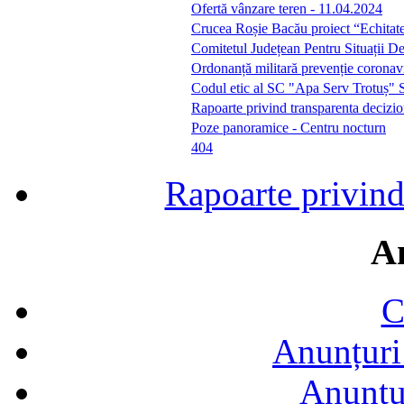
Ofertă vânzare teren - 11.04.2024
Crucea Roșie Bacău proiect “Echitate 
Comitetul Județean Pentru Situații D
Ordonanță militară prevenție coron
Codul etic al SC "Apa Serv Trotuș" 
Rapoarte privind transparenta decizio
Poze panoramice - Centru nocturn
404
Rapoarte privind
A
C
Anunțuri 
Anunţur