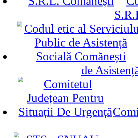
Co
S.R.
de Asistenț
Comit