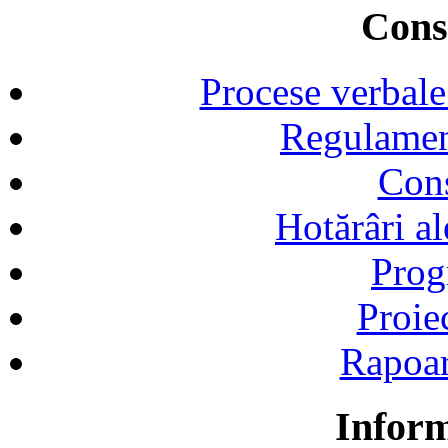
Consi
Procese verbale
Regulamen
Cons
Hotărâri al
Prog
Proie
Rapoart
Inform