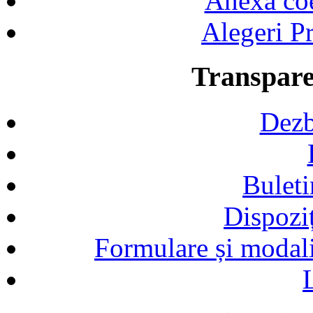
Anexa coef
Alegeri Pr
Transpare
Dezb
Buleti
Dispozi
Formulare și modalit