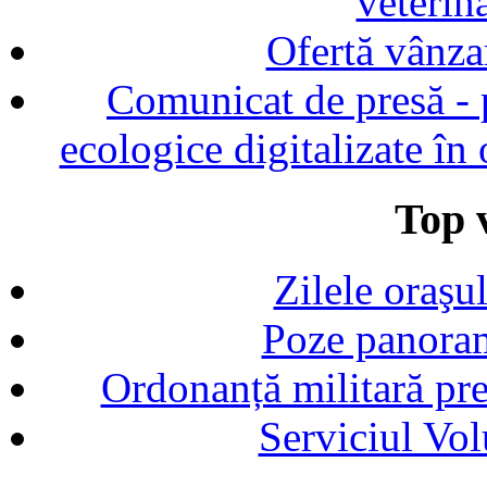
veterin
Ofertă vânza
Comunicat de presă - p
ecologice digitalizate în
Top v
Zilele oraşu
Poze panoram
Ordonanță militară p
Serviciul Vol