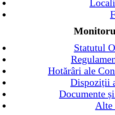
Locali
F
Monitorul
Statutul 
Regulamen
Hotărâri ale Con
Dispoziții
Documente și 
Alte