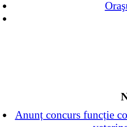
Oraş
N
Anunț concurs funcție con