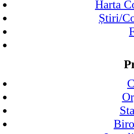
Harta C
Știri/C
F
P
C
Or
Sta
Biro