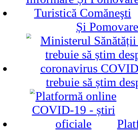
Și Pomovare
trebuie să știm d
Plat