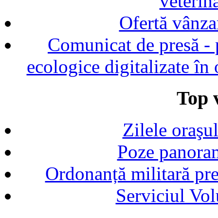
veterin
Ofertă vânza
Comunicat de presă - p
ecologice digitalizate în
Top v
Zilele oraşu
Poze panoram
Ordonanță militară p
Serviciul Vol