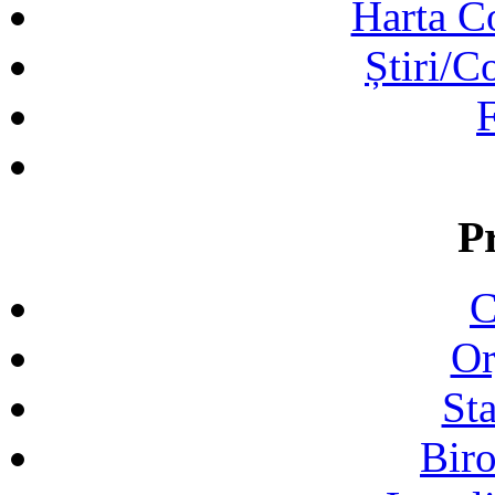
Harta C
Știri/C
F
P
C
Or
Sta
Biro