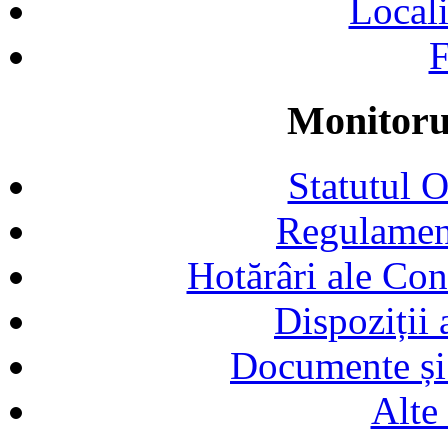
Locali
F
Monitorul
Statutul 
Regulamen
Hotărâri ale Con
Dispoziții
Documente și 
Alte