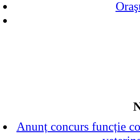
Oraş
N
Anunț concurs funcție con