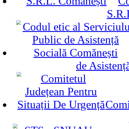
Co
S.R.
de Asistenț
Comit