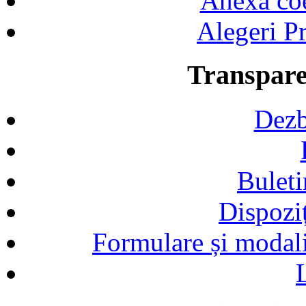
Anexa coef
Alegeri Pr
Transpare
Dezb
Buleti
Dispozi
Formulare și modalit