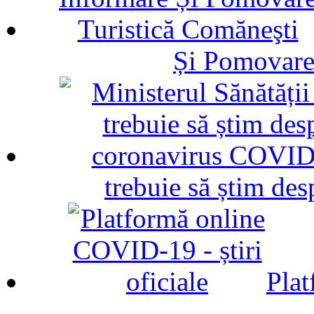
Și Pomovare
trebuie să știm d
Plat