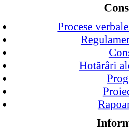
Consi
Procese verbale
Regulamen
Cons
Hotărâri al
Prog
Proie
Rapoart
Inform