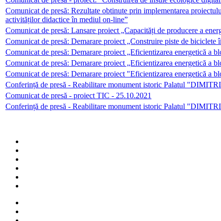
Comunicat de presă: Rezultate obtinute prin implementarea proiectulu
activităților didactice în mediul on-line”
Comunicat de presă: Lansare proiect „Capacități de producere a ener
Comunicat de presă: Demarare proiect „Construire piste de biciclete
Comunicat de presă: Demarare proiect „Eficientizarea energetică a b
Comunicat de presă: Demarare proiect „Eficientizarea energetică a bl
Comunicat de presă: Demarare proiect "Eficientizarea energetică a bl
Conferință de presă - Reabilitare monument istoric Palatul "DIMI
Comunicat de presă - proiect TIC - 25.10.2021
Conferință de presă - Reabilitare monument istoric Palatul "DIMI