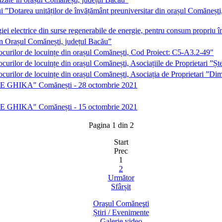
i ”Dotarea unităților de învățământ preuniversitar din orașul Comăneșt
giei electrice din surse regenerabile de energie, pentru consum propr
 în Orașul Comănești, județul Bacău”
locurilor de locuințe din orașul Comănești, Cod Proiect: C5-A3.2-49"
ocurilor de locuințe din orașul Comănești, Asociațiile de Proprietari 
ocurilor de locuințe din orașul Comănești, Asociația de Proprietari ”D
TRIE GHIKA" Comănești - 28 octombrie 2021
TRIE GHIKA" Comănești - 15 octombrie 2021
Pagina 1 din 2
Start
Prec
1
2
Următor
Sfârșit
Oraşul Comăneşti
Știri / Evenimente
Galerie video