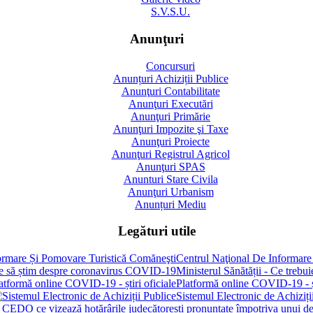
S.V.S.U.
Anunţuri
Concursuri
Anunțuri Achiziții Publice
Anunţuri Contabilitate
Anunţuri Executări
Anunţuri Primărie
Anunţuri Impozite şi Taxe
Anunţuri Proiecte
Anunţuri Registrul Agricol
Anunţuri SPAS
Anunturi Stare Civila
Anunţuri Urbanism
Anunțuri Mediu
Legături utile
Centrul Naţional De Informare
Ministerul Sănătății - Ce treb
Platformă online COVID-19 - șt
Sistemul Electronic de Achiziți