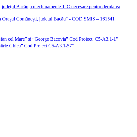
i, județul Bacău, cu echipamente TIC necesare pentru derularea
iu în Orașul Comănești, județul Bacău" - COD SMIS – 161541
”Ștefan cel Mare” și ”George Bacovia" Cod Proiect: C5-A3.1-1"
imitrie Ghica” Cod Proiect C5-A3.1-57"