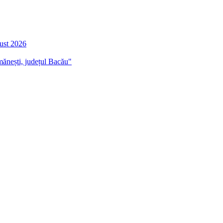
gust 2026
mănești, județul Bacău"