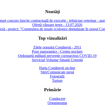
Noutăţi
unț concurs funcție contractuală de execuție - tehnician veterinar - au
Ofertă vânzare teren - 13.07.2026
să - proiect: "Construirea de insule ecologice digitalizate în orașul Co
Top vizualizări
Zilele oraşului Comăneşti - 2011
Poze panoramice - Centru nocturn
Ordonanță militară prevenție coronavirus COVID-19
Serviciul Voluntar Situaţii Urgenţă
Harta Comănești on-line
Știri/Comunicate presă
Fotografii
Turism
Primărie
Conducere
Organigrama