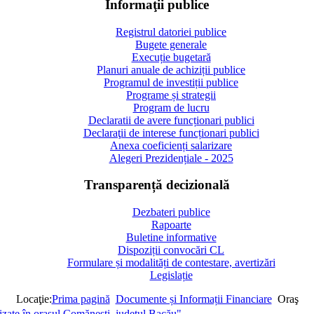
Informaţii publice
Registrul datoriei publice
Bugete generale
Execuție bugetară
Planuri anuale de achiziții publice
Programul de investiții publice
Programe și strategii
Program de lucru
Declaratii de avere funcționari publici
Declaraţii de interese funcționari publici
Anexa coeficienți salarizare
Alegeri Prezidențiale - 2025
Transparență decizională
Dezbateri publice
Rapoarte
Buletine informative
Dispoziții convocări CL
Formulare și modalități de contestare, avertizări
Legislație
Locaţie:
Prima pagină
Documente și Informații Financiare
Oraş
lizate în orașul Comănești, județul Bacău"