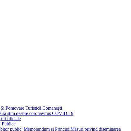
 Și Pomovare Turistică Comăneşti
uie să știm despre coronavirus COVID-19
iri oficiale
i Publice
Măsuri privind diseminarea