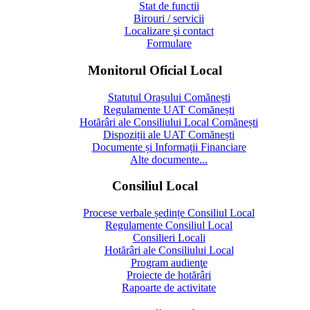
Stat de functii
Birouri / servicii
Localizare şi contact
Formulare
Monitorul Oficial Local
Statutul Orașului Comănești
Regulamente UAT Comănești
Hotărâri ale Consiliului Local Comănești
Dispoziții ale UAT Comănești
Documente și Informații Financiare
Alte documente...
Consiliul Local
Procese verbale ședințe Consiliul Local
Regulamente Consiliul Local
Consilieri Locali
Hotărâri ale Consiliului Local
Program audienţe
Proiecte de hotărâri
Rapoarte de activitate