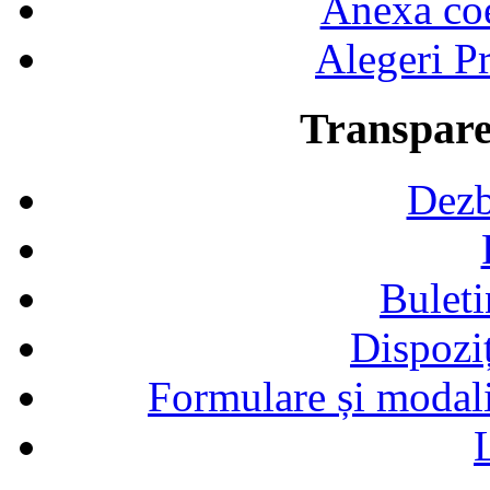
Anexa coef
Alegeri Pr
Transpare
Dezb
Buleti
Dispozi
Formulare și modalit