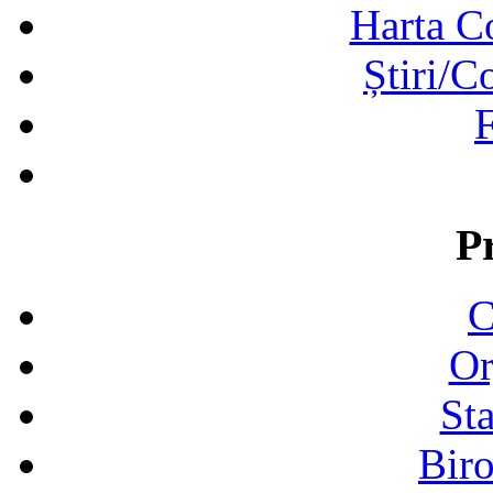
Harta C
Știri/C
F
P
C
Or
Sta
Biro