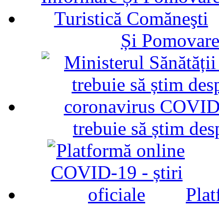
Și Pomovare
trebuie să știm d
Plat