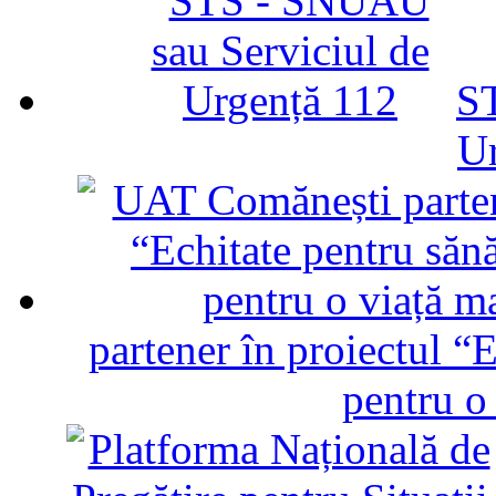
ST
U
partener în proiectul “E
pentru o