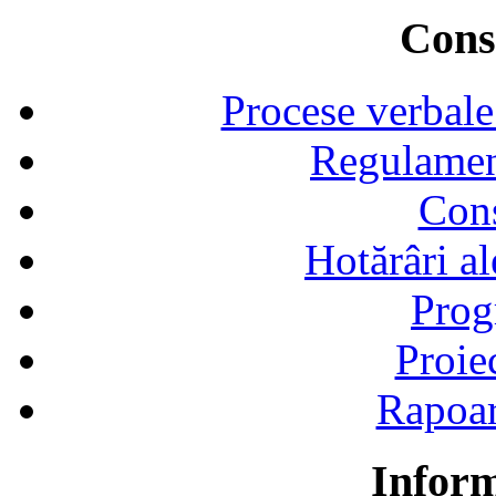
Consi
Procese verbale
Regulamen
Cons
Hotărâri al
Prog
Proie
Rapoart
Inform