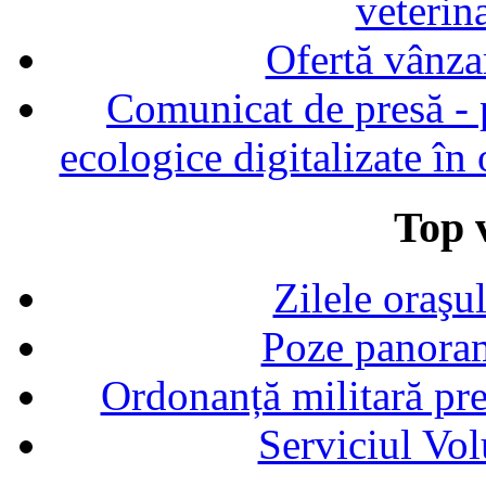
veterin
Ofertă vânza
Comunicat de presă - p
ecologice digitalizate în
Top v
Zilele oraşu
Poze panoram
Ordonanță militară p
Serviciul Vol