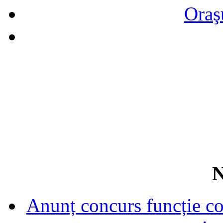
Oraş
N
Anunț concurs funcție con