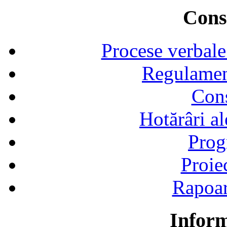
Consi
Procese verbale
Regulamen
Cons
Hotărâri al
Prog
Proie
Rapoart
Inform