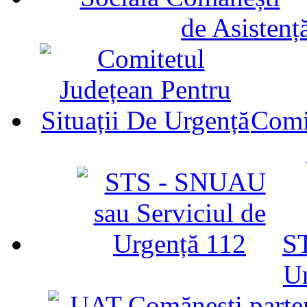
de Asistenț
Comit
ST
U