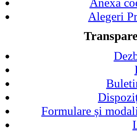
Anexa coef
Alegeri Pr
Transpare
Dezb
Buleti
Dispozi
Formulare și modalit