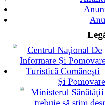
Anunţ
Anu
Legă
Și Pomovare