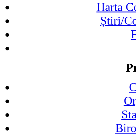
Harta C
Știri/C
F
P
C
Or
Sta
Biro