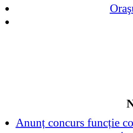
Oraş
N
Anunț concurs funcție con