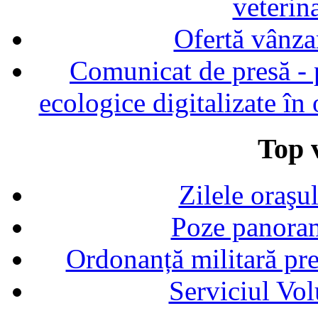
veterin
Ofertă vânza
Comunicat de presă - p
ecologice digitalizate în
Top v
Zilele oraşu
Poze panoram
Ordonanță militară p
Serviciul Vol