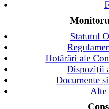
F
Monitorul
Statutul 
Regulamen
Hotărâri ale Con
Dispoziții
Documente și 
Alte
Consi