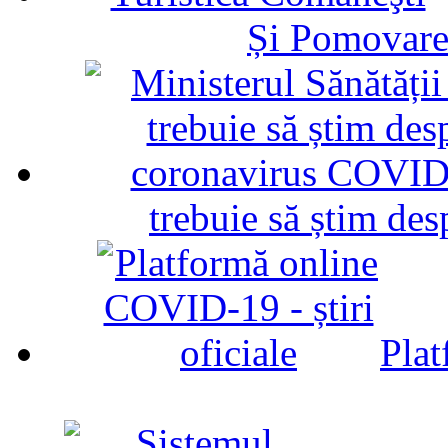
Și Pomovare
trebuie să știm d
Plat