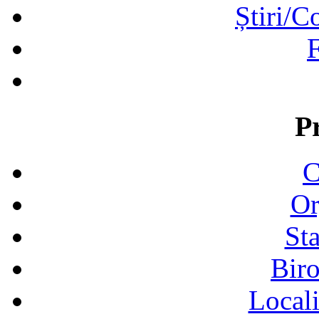
Știri/C
F
P
C
Or
Sta
Biro
Locali