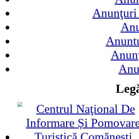
Anunţuri 
Anu
Anuntu
Anunţ
Anu
Legă