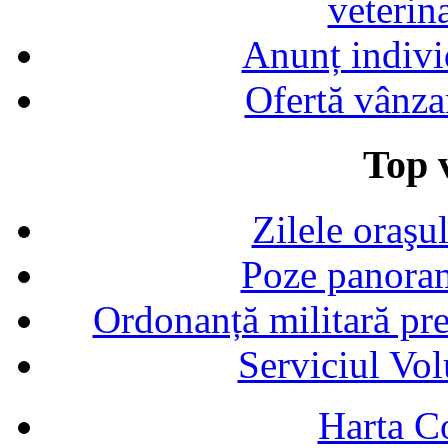
veterin
Anunț indivi
Ofertă vânza
Top v
Zilele oraşu
Poze panoram
Ordonanță militară p
Serviciul Vol
Harta C