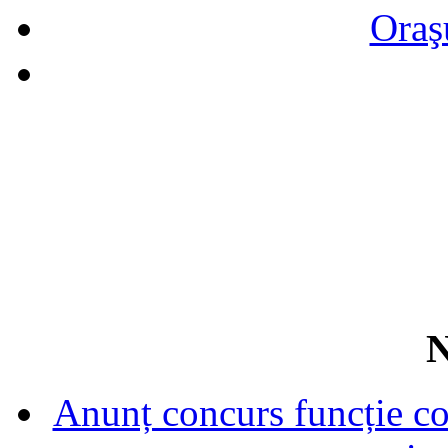
Oraş
N
Anunț concurs funcție con