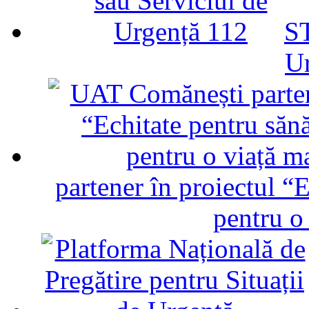
ST
U
partener în proiectul “E
pentru o