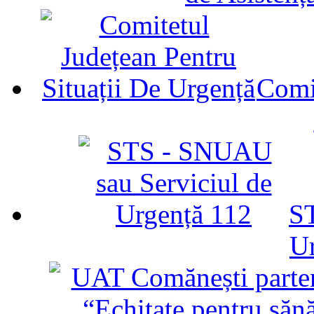
Comit
ST
U