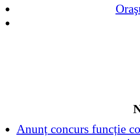
Oraş
N
Anunț concurs funcție con