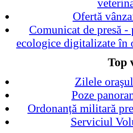
veterin
Ofertă vânza
Comunicat de presă - p
ecologice digitalizate în
Top v
Zilele oraşu
Poze panoram
Ordonanță militară p
Serviciul Vol