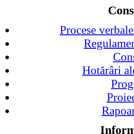
Consi
Procese verbale
Regulamen
Cons
Hotărâri al
Prog
Proie
Rapoart
Inform