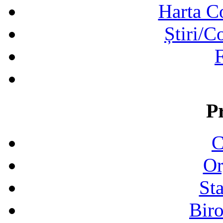
Harta C
Știri/C
F
P
C
Or
Sta
Biro