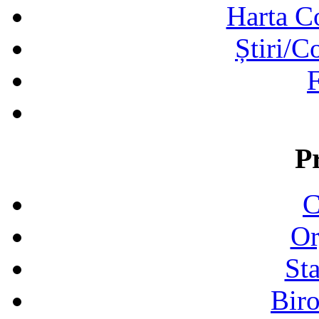
Harta C
Știri/C
F
P
C
Or
Sta
Biro