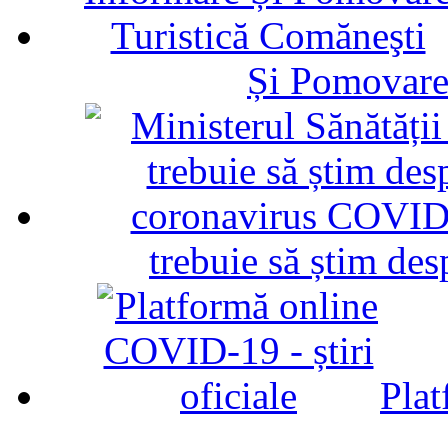
Și Pomovare
trebuie să știm d
Plat