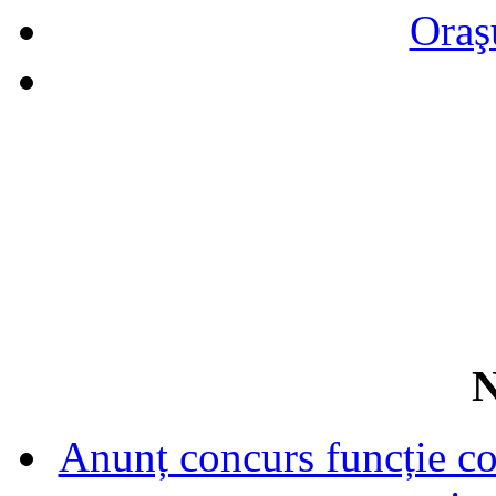
Oraş
N
Anunț concurs funcție con