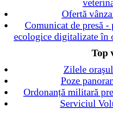
veterin
Ofertă vânza
Comunicat de presă - p
ecologice digitalizate în
Top v
Zilele oraşu
Poze panoram
Ordonanță militară p
Serviciul Vol