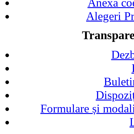
Anexa coef
Alegeri Pr
Transpare
Dezb
Buleti
Dispozi
Formulare și modalit