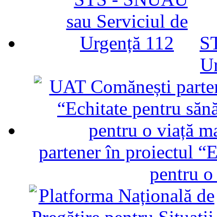
ST
U
partener în proiectul “E
pentru o