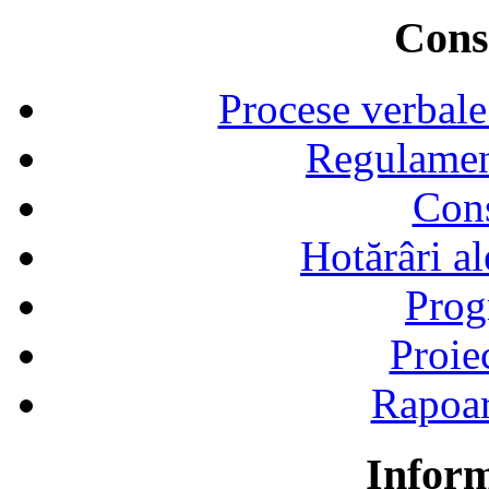
Consi
Procese verbale
Regulamen
Cons
Hotărâri al
Prog
Proie
Rapoart
Inform