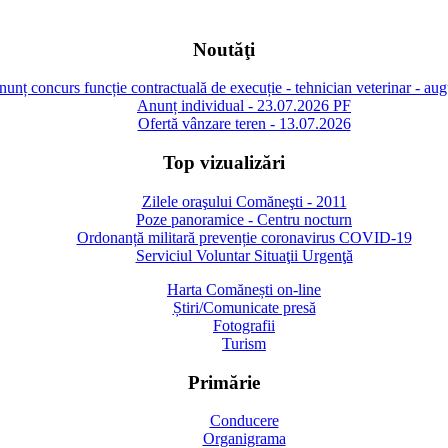
Noutăţi
unț concurs funcție contractuală de execuție - tehnician veterinar - au
Anunț individual - 23.07.2026 PF
Ofertă vânzare teren - 13.07.2026
Top vizualizări
Zilele oraşului Comăneşti - 2011
Poze panoramice - Centru nocturn
Ordonanță militară prevenție coronavirus COVID-19
Serviciul Voluntar Situaţii Urgenţă
Harta Comănești on-line
Știri/Comunicate presă
Fotografii
Turism
Primărie
Conducere
Organigrama