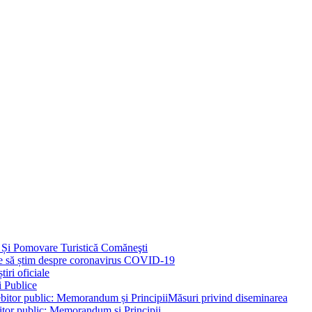
 Și Pomovare Turistică Comăneşti
uie să știm despre coronavirus COVID-19
iri oficiale
i Publice
Măsuri privind diseminarea
bitor public: Memorandum și Principii