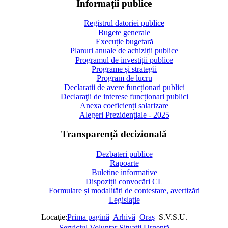
Informaţii publice
Registrul datoriei publice
Bugete generale
Execuție bugetară
Planuri anuale de achiziții publice
Programul de investiții publice
Programe și strategii
Program de lucru
Declaratii de avere funcționari publici
Declaraţii de interese funcționari publici
Anexa coeficienți salarizare
Alegeri Prezidențiale - 2025
Transparență decizională
Dezbateri publice
Rapoarte
Buletine informative
Dispoziții convocări CL
Formulare și modalități de contestare, avertizări
Legislație
Locaţie:
Prima pagină
Arhivă
Oraş
S.V.S.U.
Serviciul Voluntar Situaţii Urgenţă