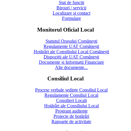
Stat de functii
Birouri / servicii
Localizare şi contact
Formulare
Monitorul Oficial Local
Statutul Orașului Comănești
Regulamente UAT Comănești
Hotărâri ale Consiliului Local Comănești
Dispoziții ale UAT Comănești
Documente și Informații Financiare
Alte documente...
Consiliul Local
Procese verbale ședințe Consiliul Local
Regulamente Consiliul Local
Consilieri Locali
Hotărâri ale Consiliului Local
Program audienţe
Proiecte de hotărâri
Rapoarte de activitate