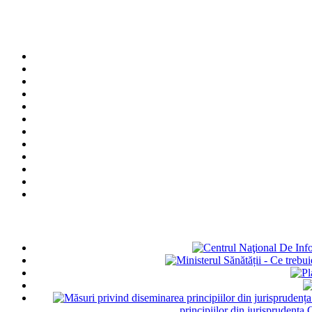
principiilor din jurisprudența