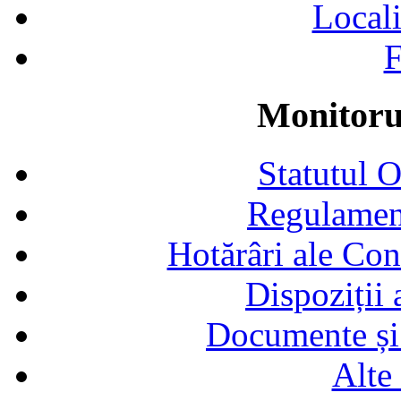
Locali
F
Monitorul
Statutul 
Regulamen
Hotărâri ale Con
Dispoziții
Documente și 
Alte