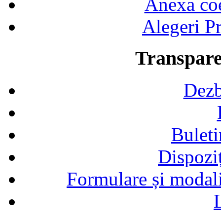
Anexa coef
Alegeri Pr
Transpare
Dezb
Buleti
Dispozi
Formulare și modalit