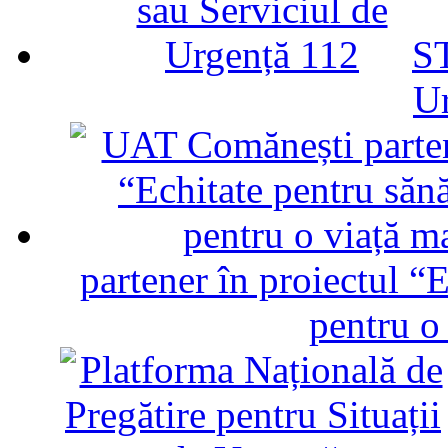
ST
U
partener în proiectul “E
pentru o