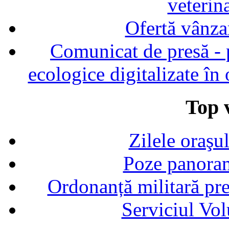
veterin
Ofertă vânza
Comunicat de presă - p
ecologice digitalizate în
Top v
Zilele oraşu
Poze panoram
Ordonanță militară p
Serviciul Vol