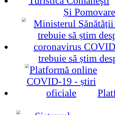
Și Pomovare
trebuie să știm d
Plat