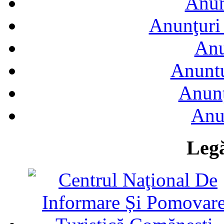
Anun
Anunţuri 
Anu
Anuntu
Anunţ
Anu
Legă