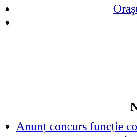
Oraş
N
Anunț concurs funcție con