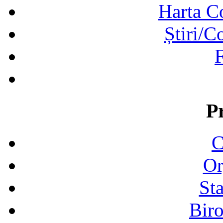
Harta C
Știri/C
F
P
C
Or
Sta
Biro