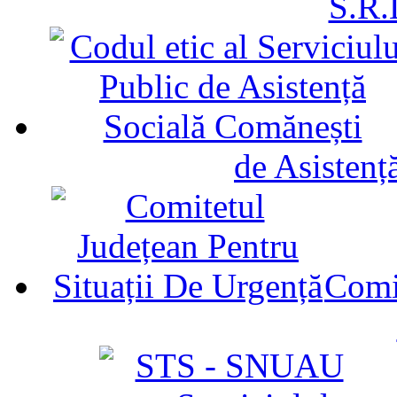
S.R.
de Asistenț
Comit