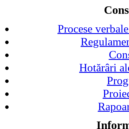
Consi
Procese verbale
Regulamen
Cons
Hotărâri al
Prog
Proie
Rapoart
Inform