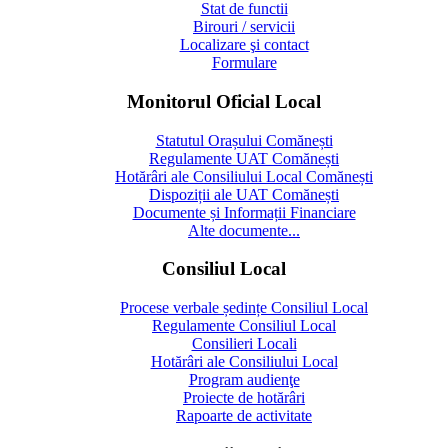
Stat de functii
Birouri / servicii
Localizare şi contact
Formulare
Monitorul Oficial Local
Statutul Orașului Comănești
Regulamente UAT Comănești
Hotărâri ale Consiliului Local Comănești
Dispoziții ale UAT Comănești
Documente și Informații Financiare
Alte documente...
Consiliul Local
Procese verbale ședințe Consiliul Local
Regulamente Consiliul Local
Consilieri Locali
Hotărâri ale Consiliului Local
Program audienţe
Proiecte de hotărâri
Rapoarte de activitate