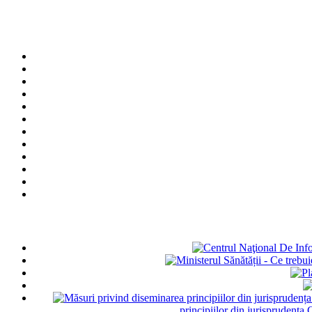
principiilor din jurisprudența