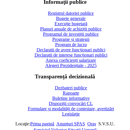
Informaţii publice
Registrul datoriei publice
Bugete generale
Execuție bugetară
Planuri anuale de achiziții publice
Programul de investiții publice
Programe și strategii
Program de lucru
Declaratii de avere funcționari publici
Declaraţii de interese funcționari publici
Anexa coeficienți salarizare
Alegeri Prezidențiale - 2025
Transparență decizională
Dezbateri publice
Rapoarte
Buletine informative
Dispoziții convocări CL
Formulare și modalități de contestare, avertizări
Legislație
Locaţie:
Prima pagină
Anunţuri SPAS
Oraş
S.V.S.U.
Serviciul Voluntar Situaţii Urgenţă