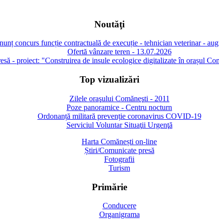
Noutăţi
unț concurs funcție contractuală de execuție - tehnician veterinar - au
Ofertă vânzare teren - 13.07.2026
să - proiect: "Construirea de insule ecologice digitalizate în orașul Co
Top vizualizări
Zilele oraşului Comăneşti - 2011
Poze panoramice - Centru nocturn
Ordonanță militară prevenție coronavirus COVID-19
Serviciul Voluntar Situaţii Urgenţă
Harta Comănești on-line
Știri/Comunicate presă
Fotografii
Turism
Primărie
Conducere
Organigrama