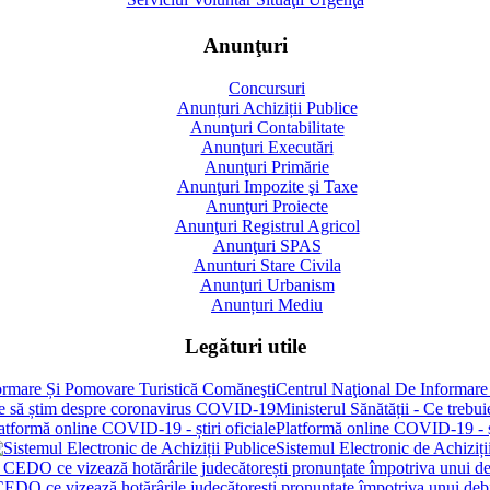
Anunţuri
Concursuri
Anunțuri Achiziții Publice
Anunţuri Contabilitate
Anunţuri Executări
Anunţuri Primărie
Anunţuri Impozite şi Taxe
Anunţuri Proiecte
Anunţuri Registrul Agricol
Anunţuri SPAS
Anunturi Stare Civila
Anunţuri Urbanism
Anunțuri Mediu
Legături utile
Centrul Naţional De Informare
Ministerul Sănătății - Ce treb
Platformă online COVID-19 - șt
Sistemul Electronic de Achiziți
 CEDO ce vizează hotărârile judecătorești pronunțate împotriva unui de