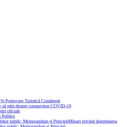
 Și Pomovare Turistică Comăneşti
uie să știm despre coronavirus COVID-19
iri oficiale
i Publice
Măsuri privind diseminarea
bitor public: Memorandum și Principii