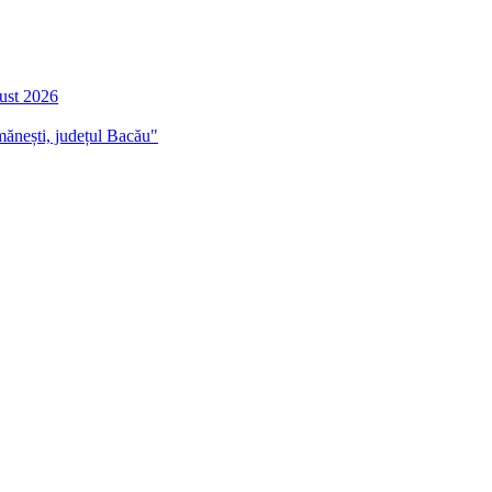
gust 2026
mănești, județul Bacău"