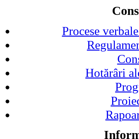
Consi
Procese verbale
Regulamen
Cons
Hotărâri al
Prog
Proie
Rapoart
Inform