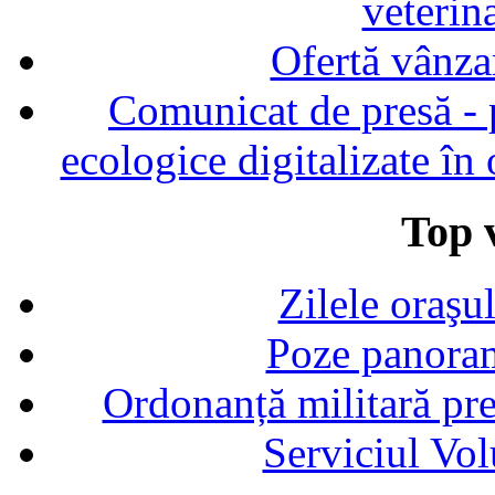
veterin
Ofertă vânza
Comunicat de presă - p
ecologice digitalizate în
Top v
Zilele oraşu
Poze panoram
Ordonanță militară p
Serviciul Vol