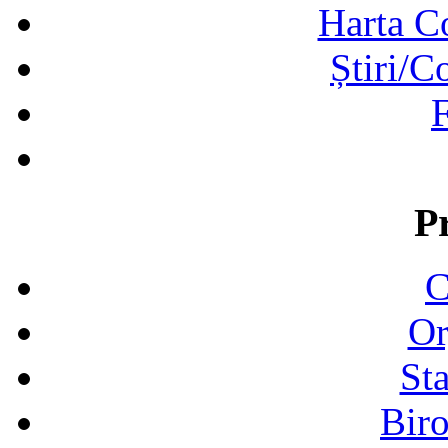
Harta C
Știri/C
F
P
C
Or
Sta
Biro