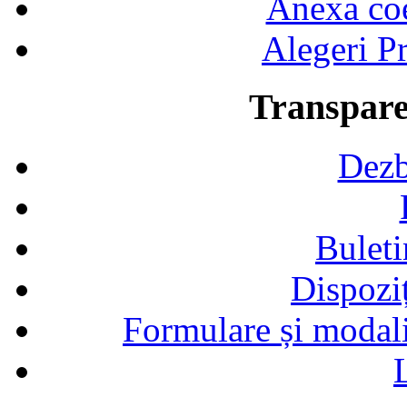
Anexa coef
Alegeri Pr
Transpare
Dezb
Buleti
Dispozi
Formulare și modalit