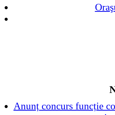
Oraş
N
Anunț concurs funcție con