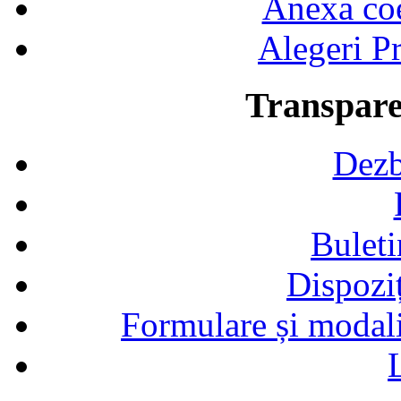
Anexa coef
Alegeri Pr
Transpare
Dezb
Buleti
Dispozi
Formulare și modalit