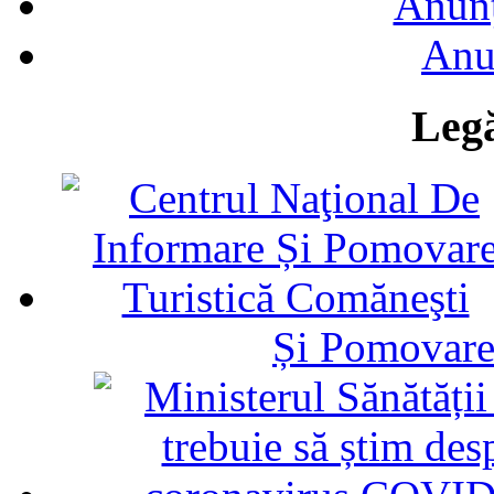
Anunţ
Anu
Legă
Și Pomovare