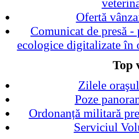
veterin
Ofertă vânza
Comunicat de presă - p
ecologice digitalizate în
Top v
Zilele oraşu
Poze panoram
Ordonanță militară p
Serviciul Vol