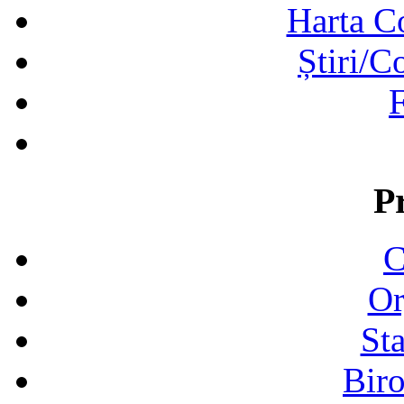
Harta C
Știri/C
F
P
C
Or
Sta
Biro