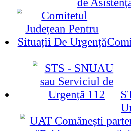
de Asistenț
Comit
ST
U