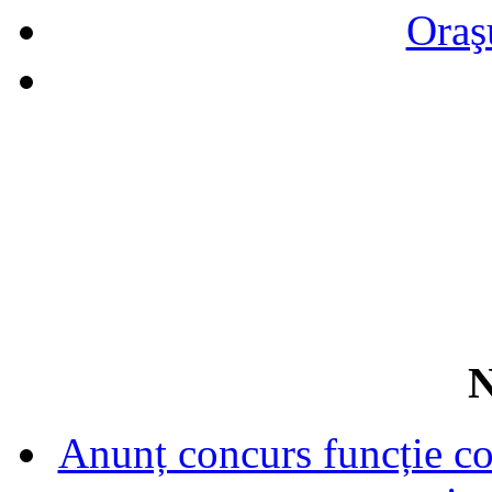
Oraş
N
Anunț concurs funcție con