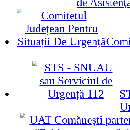
de Asistenț
Comit
ST
U