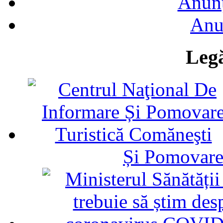
Anunţ
Anu
Legă
Și Pomovare