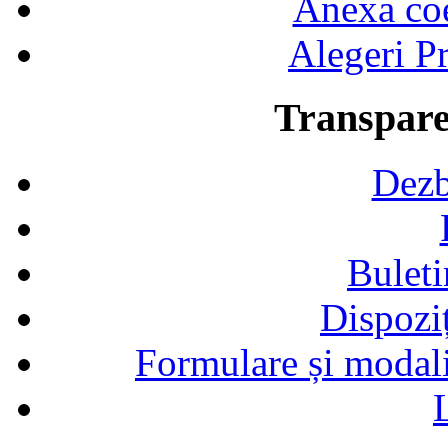
Anexa coef
Alegeri Pr
Transpare
Dezb
Buleti
Dispozi
Formulare și modalit