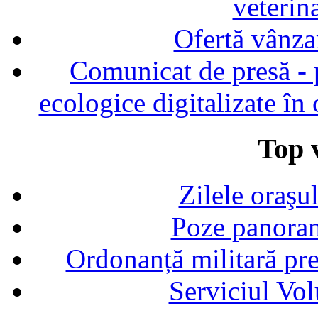
veterin
Ofertă vânza
Comunicat de presă - p
ecologice digitalizate în
Top v
Zilele oraşu
Poze panoram
Ordonanță militară p
Serviciul Vol