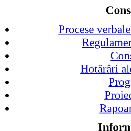
Consi
Procese verbale
Regulamen
Cons
Hotărâri al
Prog
Proie
Rapoart
Inform