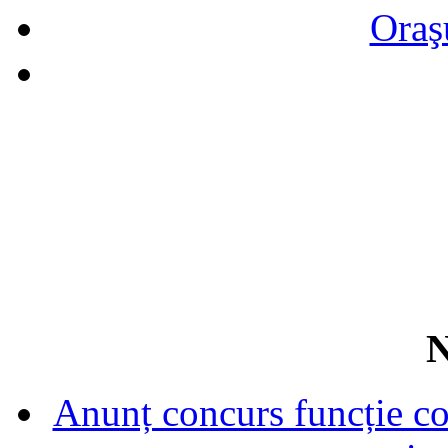
Oraş
N
Anunț concurs funcție con