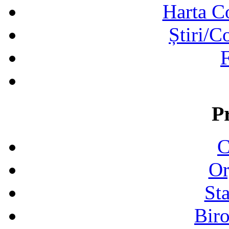
Harta C
Știri/C
F
P
C
Or
Sta
Biro