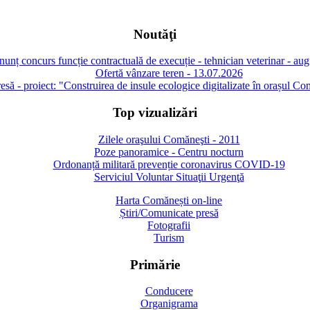
Noutăţi
unț concurs funcție contractuală de execuție - tehnician veterinar - au
Ofertă vânzare teren - 13.07.2026
să - proiect: "Construirea de insule ecologice digitalizate în orașul Co
Top vizualizări
Zilele oraşului Comăneşti - 2011
Poze panoramice - Centru nocturn
Ordonanță militară prevenție coronavirus COVID-19
Serviciul Voluntar Situaţii Urgenţă
Harta Comănești on-line
Știri/Comunicate presă
Fotografii
Turism
Primărie
Conducere
Organigrama