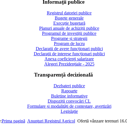
Informaţii publice
Registrul datoriei publice
Bugete generale
Execuție bugetară
Planuri anuale de achiziții publice
Programul de investiții publice
Programe și strategii
Program de lucru
Declaratii de avere funcționari publici
Declaraţii de interese funcționari publici
Anexa coeficienți salarizare
Alegeri Prezidențiale - 2025
Transparență decizională
Dezbateri publice
Rapoarte
Buletine informative
Dispoziții convocări CL
Formulare și modalități de contestare, avertizări
Legislație
:
Prima pagină
Anunţuri Registrul Agricol
Ofertă vânzare terenuri 16.