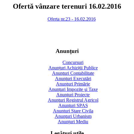
Ofertă vânzare terenuri 16.02.2016
Oferta nr.23 - 16.02.2016
Anunţuri
Concursuri
Anunțuri Achiziții Publice
Anunţuri Contabilitate
Anunţuri Executări
Anunţuri Primărie
Anunţuri Impozite şi Taxe
Anunţuri Proiecte
Anunţuri Registrul Agricol
Anunţuri SPAS
Anunturi Stare Civila
Anunţuri Urbanism
Anunțuri Mediu
Legături utile