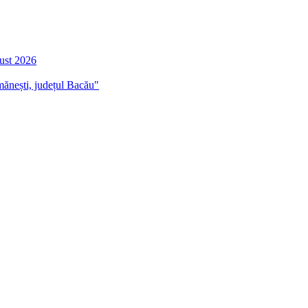
gust 2026
mănești, județul Bacău"