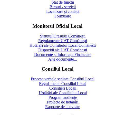
Stat de functii
Birouri / servicii
Localizare şi contact
Formulare
Monitorul Oficial Local
Statutul Orașului Comănești
Regulamente UAT Comănești
Hotărâri ale Consiliului Local Comănești
Dispoziții ale UAT Comănești
Documente și Informații Financiare
Alte documente...
Consiliul Local
Procese verbale ședințe Consiliul Local
Regulamente Consiliul Local
Consilieri Locali
Hotărâri ale Consiliului Local
Program audienţe
Proiecte de hotărâri
Rapoarte de activitate