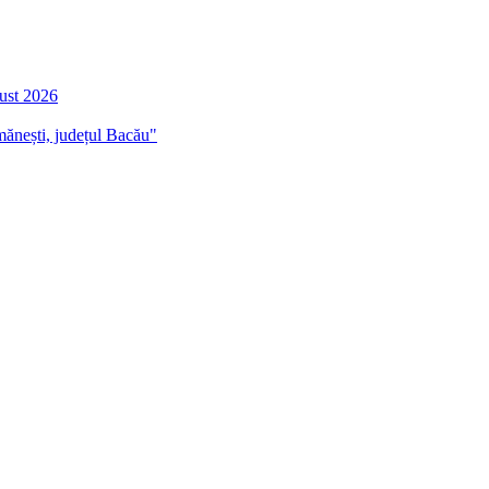
gust 2026
mănești, județul Bacău"