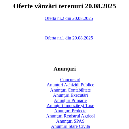
Oferte vânzări terenuri 20.08.2025
Oferta nr.2 din 20.08.2025
Oferta nr.1 din 20.08.2025
Anunţuri
Concursuri
Anunțuri Achiziții Publice
Anunţuri Contabilitate
Anunţuri Executări
Anunţuri Primărie
Anunţuri Impozite şi Taxe
Anunţuri Proiecte
Anunţuri Registrul Agricol
Anunţuri SPAS
Anunturi Stare Civila