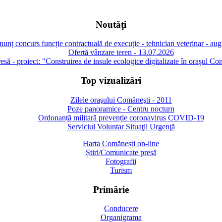
Noutăţi
unț concurs funcție contractuală de execuție - tehnician veterinar - au
Ofertă vânzare teren - 13.07.2026
să - proiect: "Construirea de insule ecologice digitalizate în orașul Co
Top vizualizări
Zilele oraşului Comăneşti - 2011
Poze panoramice - Centru nocturn
Ordonanță militară prevenție coronavirus COVID-19
Serviciul Voluntar Situaţii Urgenţă
Harta Comănești on-line
Știri/Comunicate presă
Fotografii
Turism
Primărie
Conducere
Organigrama