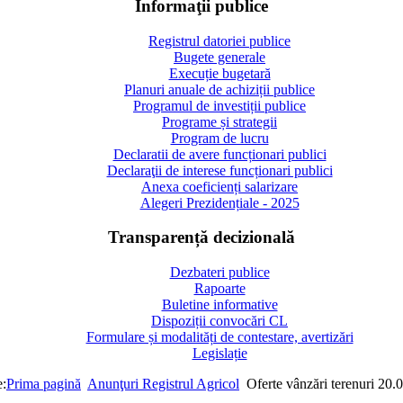
Informaţii publice
Registrul datoriei publice
Bugete generale
Execuție bugetară
Planuri anuale de achiziții publice
Programul de investiții publice
Programe și strategii
Program de lucru
Declaratii de avere funcționari publici
Declaraţii de interese funcționari publici
Anexa coeficienți salarizare
Alegeri Prezidențiale - 2025
Transparență decizională
Dezbateri publice
Rapoarte
Buletine informative
Dispoziții convocări CL
Formulare și modalități de contestare, avertizări
Legislație
e:
Prima pagină
Anunţuri Registrul Agricol
Oferte vânzări terenuri 20.