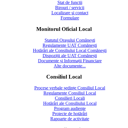
Stat de functii
Birouri / servicii
Localizare şi contact
Formulare
Monitorul Oficial Local
Statutul Orașului Comănești
Regulamente UAT Comănești
Hotărâri ale Consiliului Local Comănești
Dispoziții ale UAT Comănești
Documente și Informații Financiare
Alte documente...
Consiliul Local
Procese verbale ședințe Consiliul Local
Regulamente Consiliul Local
Consilieri Locali
Hotărâri ale Consiliului Local
Program audienţe
Proiecte de hotărâri
Rapoarte de activitate