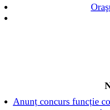
Oraş
N
Anunț concurs funcție con