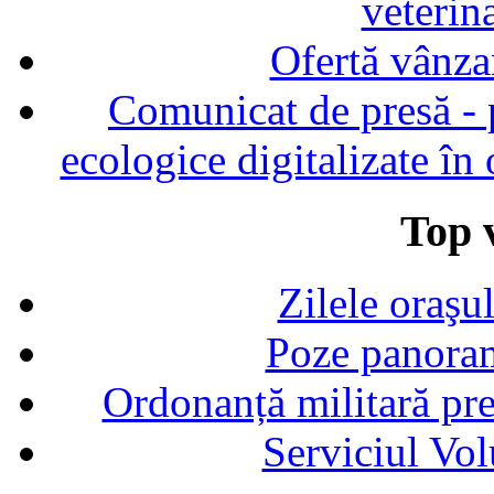
veterin
Ofertă vânza
Comunicat de presă - p
ecologice digitalizate în
Top v
Zilele oraşu
Poze panoram
Ordonanță militară p
Serviciul Vol