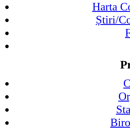
Harta C
Știri/C
F
P
C
Or
Sta
Biro