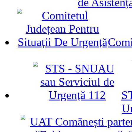
de Asistenț
Comit
ST
U