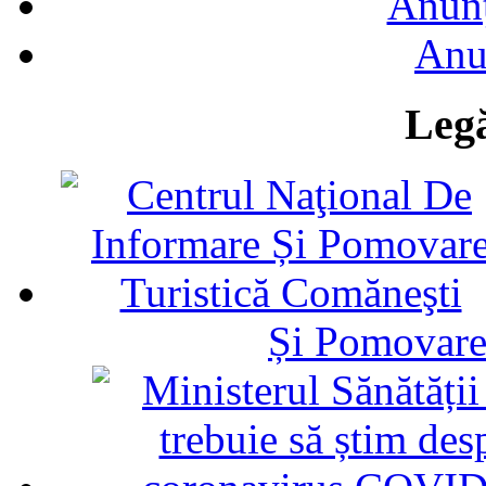
Anunţ
Anu
Legă
Și Pomovare