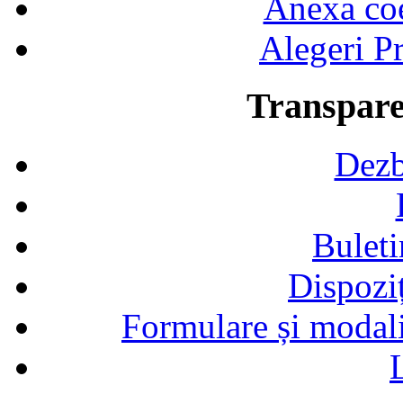
Anexa coef
Alegeri Pr
Transpare
Dezb
Buleti
Dispozi
Formulare și modalit