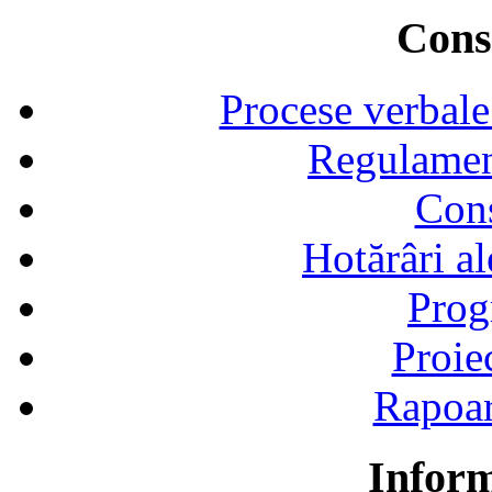
Consi
Procese verbale
Regulamen
Cons
Hotărâri al
Prog
Proie
Rapoart
Inform