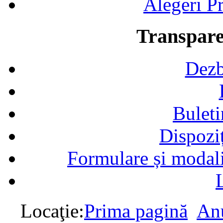
Alegeri Pr
Transpare
Dezb
Buleti
Dispozi
Formulare și modalit
Locaţie:
Prima pagină
Anu