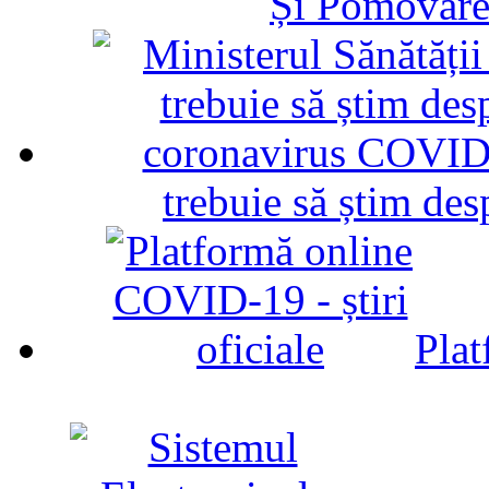
Și Pomovare
trebuie să știm d
Plat