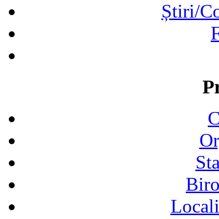
Știri/C
F
P
C
Or
Sta
Biro
Locali