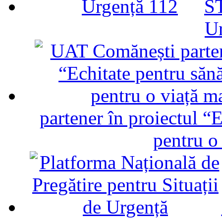
ST
U
partener în proiectul “E
pentru o