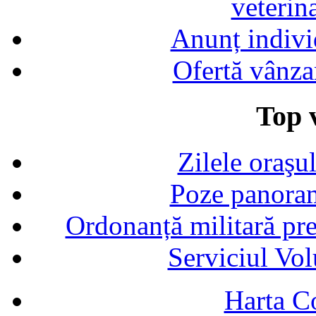
veterin
Anunț indivi
Ofertă vânza
Top v
Zilele oraşu
Poze panoram
Ordonanță militară p
Serviciul Vol
Harta C