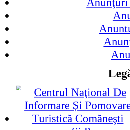
Anunţuri 
Anu
Anuntu
Anunţ
Anu
Legă