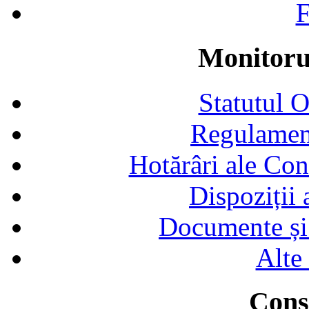
F
Monitorul
Statutul 
Regulamen
Hotărâri ale Con
Dispoziții
Documente și 
Alte
Consi