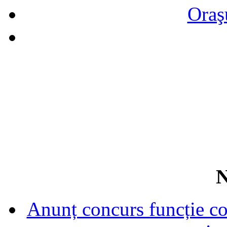
Oraş
N
Anunț concurs funcție con