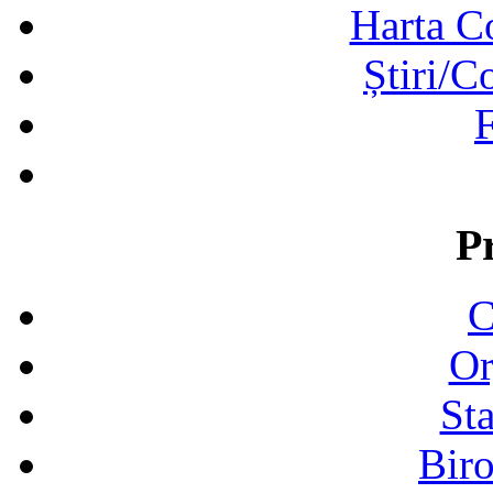
Harta C
Știri/C
F
P
C
Or
Sta
Biro