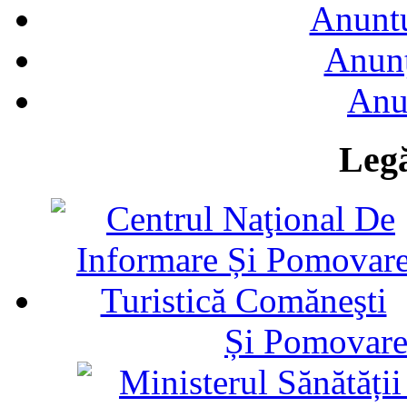
Anuntu
Anunţ
Anu
Legă
Și Pomovare