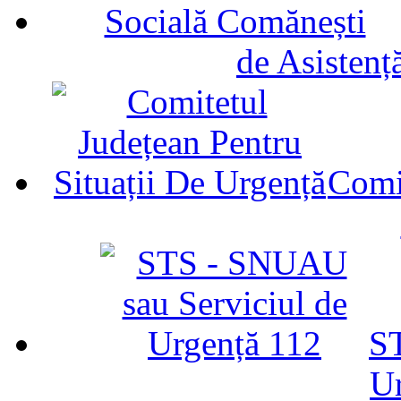
de Asistenț
Comit
ST
U