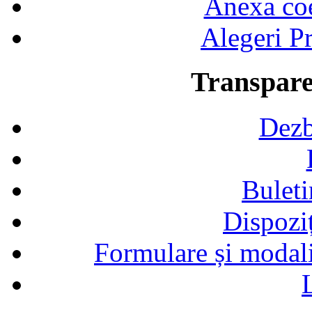
Anexa coef
Alegeri Pr
Transpare
Dezb
Buleti
Dispozi
Formulare și modalit