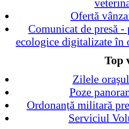
veterin
Ofertă vânza
Comunicat de presă - p
ecologice digitalizate în
Top v
Zilele oraşu
Poze panoram
Ordonanță militară p
Serviciul Vol