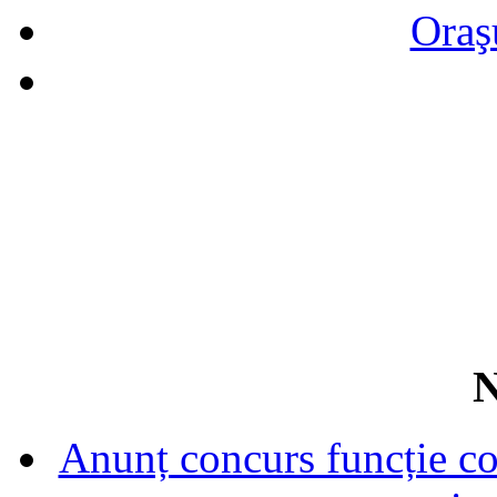
Oraş
N
Anunț concurs funcție con