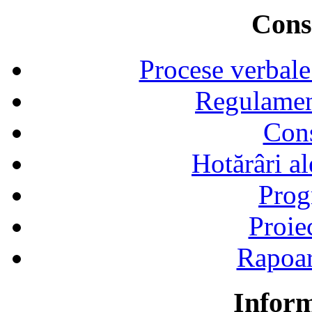
Consi
Procese verbale
Regulamen
Cons
Hotărâri al
Prog
Proie
Rapoart
Inform