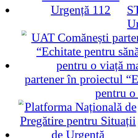
ST
U
partener în proiectul “E
pentru o