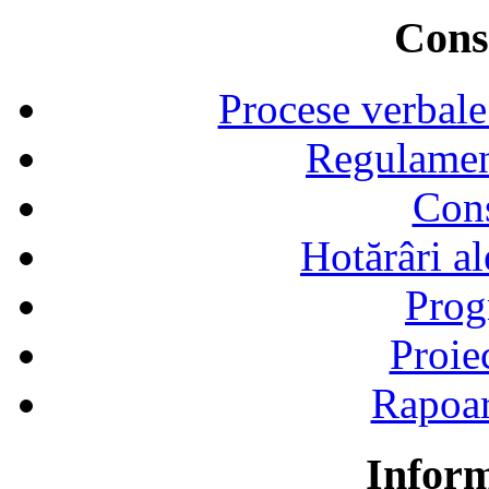
Consi
Procese verbale
Regulamen
Cons
Hotărâri al
Prog
Proie
Rapoart
Inform