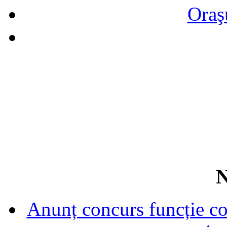
Oraş
N
Anunț concurs funcție con