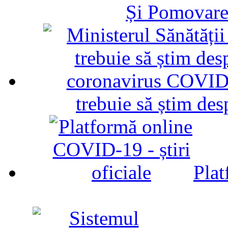
Și Pomovare
trebuie să știm d
Plat