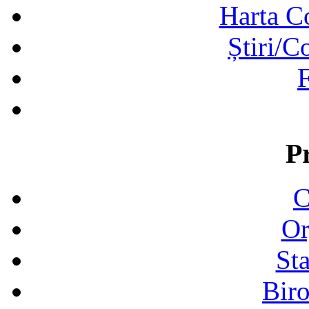
Harta C
Știri/C
F
P
C
Or
Sta
Biro