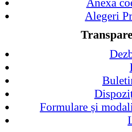
Anexa coef
Alegeri Pr
Transpare
Dezb
Buleti
Dispozi
Formulare și modalit