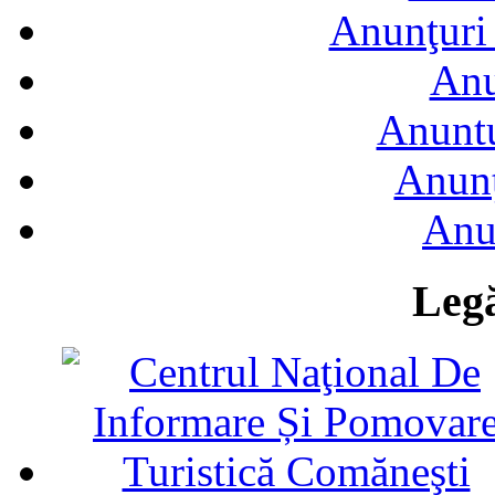
Anunţuri 
Anu
Anuntu
Anunţ
Anu
Legă