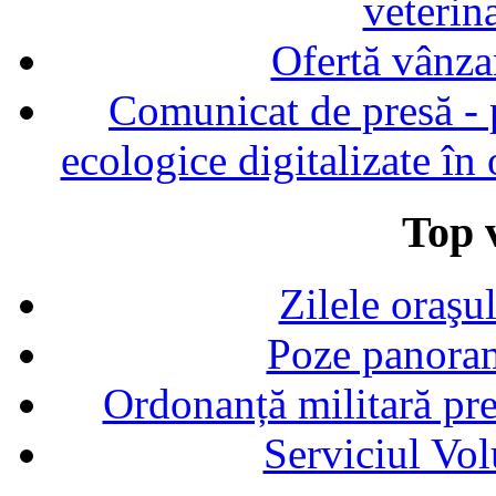
veterin
Ofertă vânza
Comunicat de presă - p
ecologice digitalizate în
Top v
Zilele oraşu
Poze panoram
Ordonanță militară p
Serviciul Vol