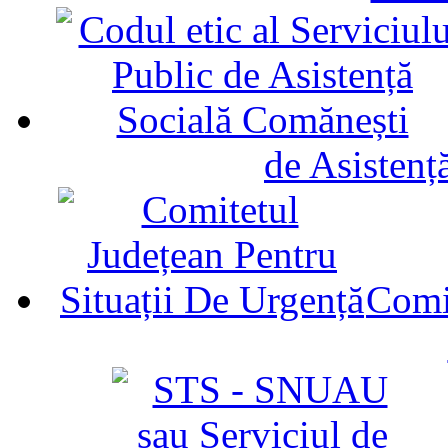
de Asistenț
Comit