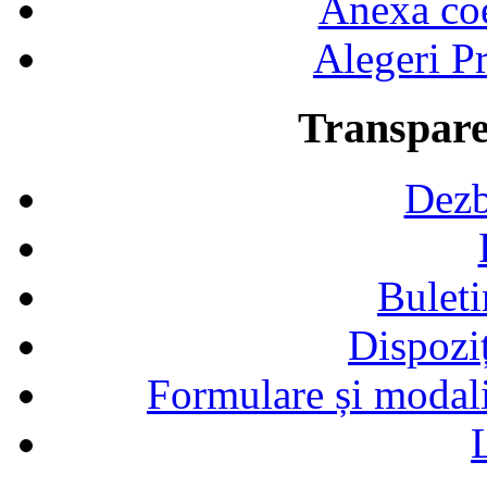
Anexa coef
Alegeri Pr
Transpare
Dezb
Buleti
Dispozi
Formulare și modalit