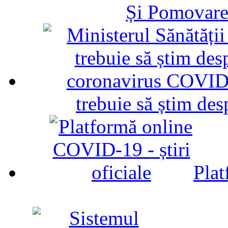
Și Pomovare
trebuie să știm d
Plat