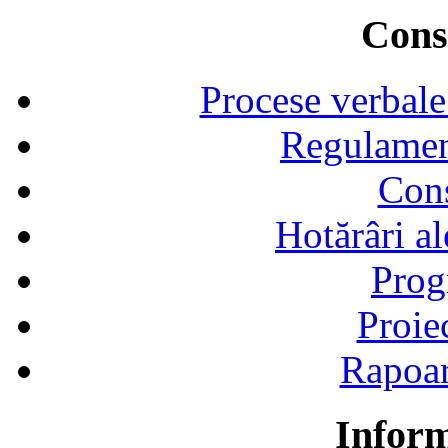
Consi
Procese verbale
Regulamen
Cons
Hotărâri al
Prog
Proie
Rapoart
Inform