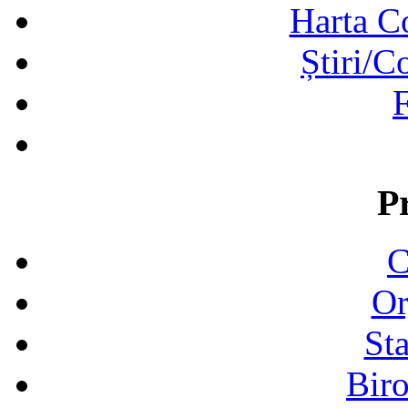
Harta C
Știri/C
F
P
C
Or
Sta
Biro