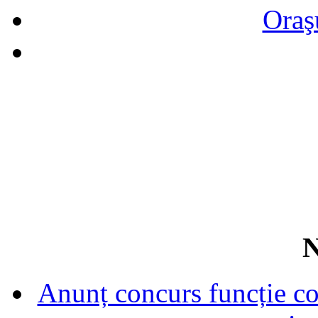
Oraş
N
Anunț concurs funcție con