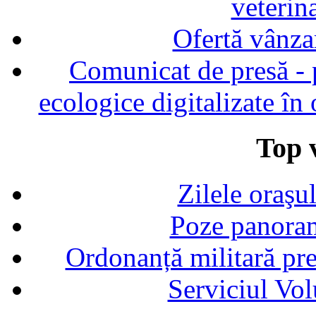
veterin
Ofertă vânza
Comunicat de presă - p
ecologice digitalizate în
Top v
Zilele oraşu
Poze panoram
Ordonanță militară p
Serviciul Vol