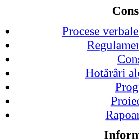
Consi
Procese verbale
Regulamen
Cons
Hotărâri al
Prog
Proie
Rapoart
Inform