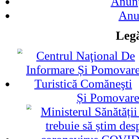
Anunţ
Anu
Legă
Și Pomovare