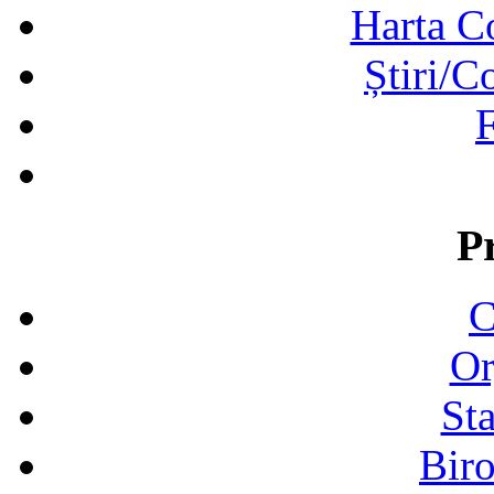
Harta C
Știri/C
F
P
C
Or
Sta
Biro