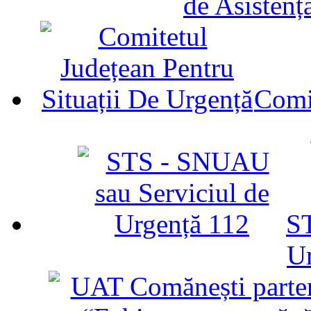
de Asistenț
Comit
ST
U