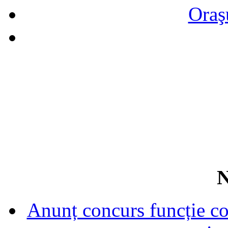
Oraş
N
Anunț concurs funcție con