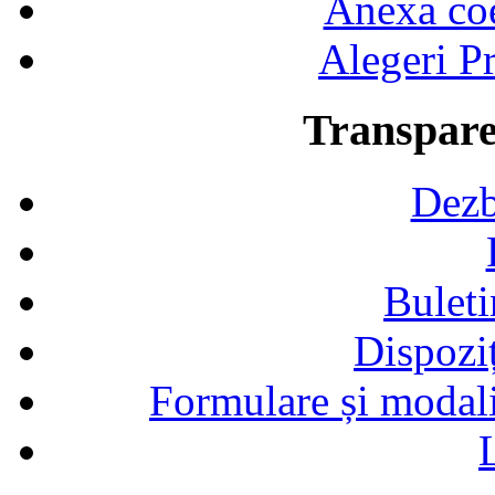
Anexa coef
Alegeri Pr
Transpare
Dezb
Buleti
Dispozi
Formulare și modalit