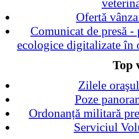
veterin
Ofertă vânza
Comunicat de presă - p
ecologice digitalizate în
Top v
Zilele oraşu
Poze panoram
Ordonanță militară p
Serviciul Vol