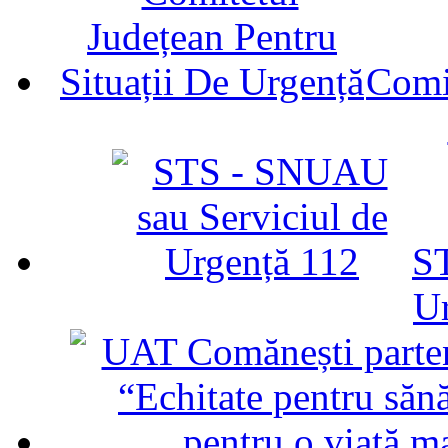
Comit
ST
U