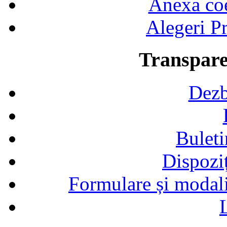
Anexa coef
Alegeri Pr
Transpare
Dezb
Buleti
Dispozi
Formulare și modalit