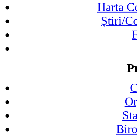
Harta C
Știri/C
F
P
C
Or
Sta
Biro