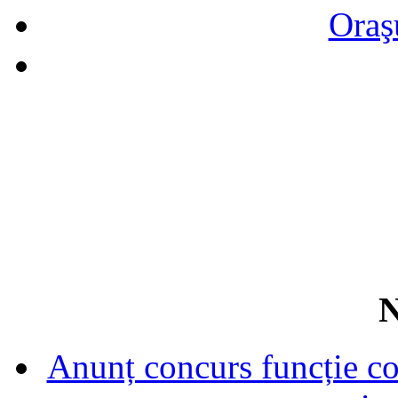
Oraş
N
Anunț concurs funcție con