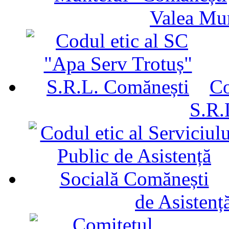
Valea Mu
Co
S.R.
de Asistenț