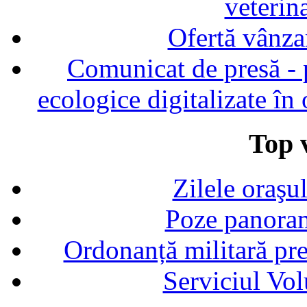
veterin
Ofertă vânza
Comunicat de presă - p
ecologice digitalizate în
Top v
Zilele oraşu
Poze panoram
Ordonanță militară p
Serviciul Vol