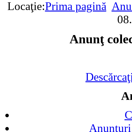
Locaţie:
Prima pagină
Anun
08.
Anunţ colec
Descărcaţ
A
C
Anunțuri 