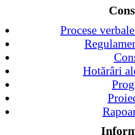
Consi
Procese verbale
Regulamen
Cons
Hotărâri al
Prog
Proie
Rapoart
Inform