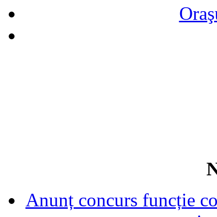
Oraş
N
Anunț concurs funcție con