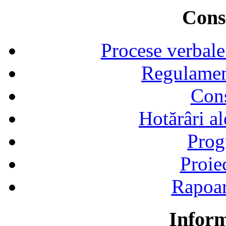
Consi
Procese verbale
Regulamen
Cons
Hotărâri al
Prog
Proie
Rapoart
Inform