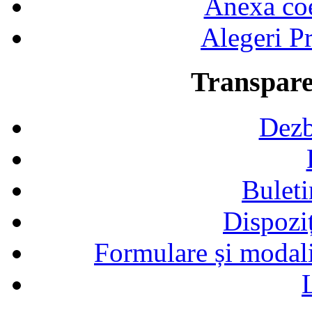
Anexa coef
Alegeri Pr
Transpare
Dezb
Buleti
Dispozi
Formulare și modalit