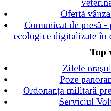
veterin
Ofertă vânza
Comunicat de presă - p
ecologice digitalizate în
Top v
Zilele oraşu
Poze panoram
Ordonanță militară p
Serviciul Vol