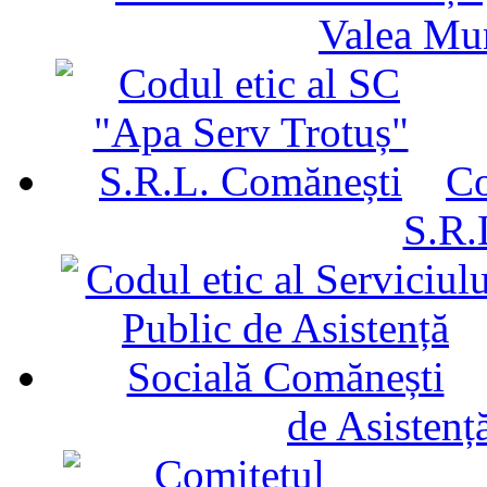
Valea Mu
Co
S.R.
de Asistenț