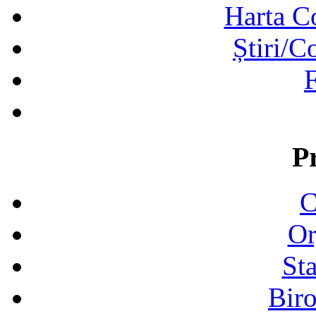
Harta C
Știri/C
F
P
C
Or
Sta
Biro