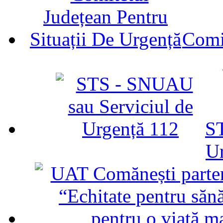
Comit
ST
U