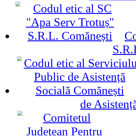
Co
S.R.
de Asistenț