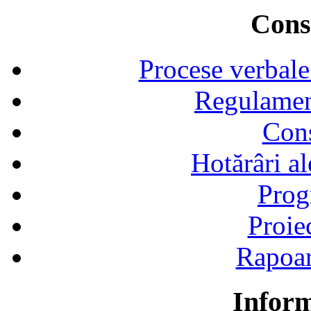
Consi
Procese verbale
Regulamen
Cons
Hotărâri al
Prog
Proie
Rapoart
Inform