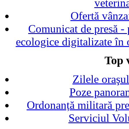
veterin
Ofertă vânza
Comunicat de presă - p
ecologice digitalizate în
Top v
Zilele oraşu
Poze panoram
Ordonanță militară p
Serviciul Vol