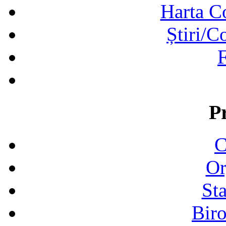
Harta C
Știri/C
F
P
C
Or
Sta
Biro