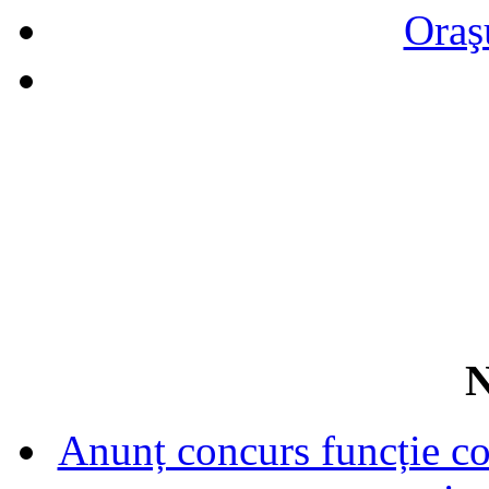
Oraş
N
Anunț concurs funcție con