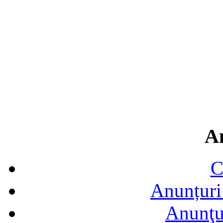
A
C
Anunțuri 
Anunţur