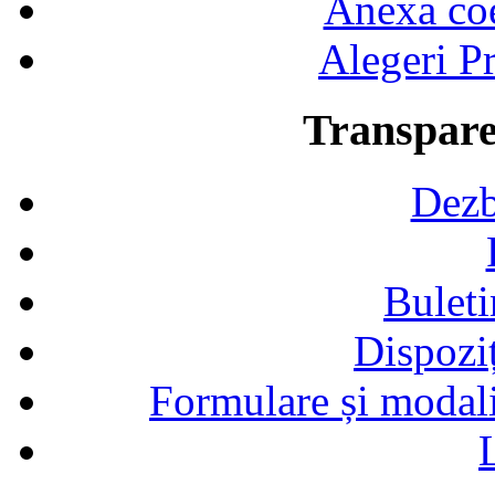
Anexa coef
Alegeri Pr
Transpare
Dezb
Buleti
Dispozi
Formulare și modalit