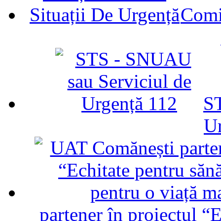
Comit
ST
U
partener în proiectul “E