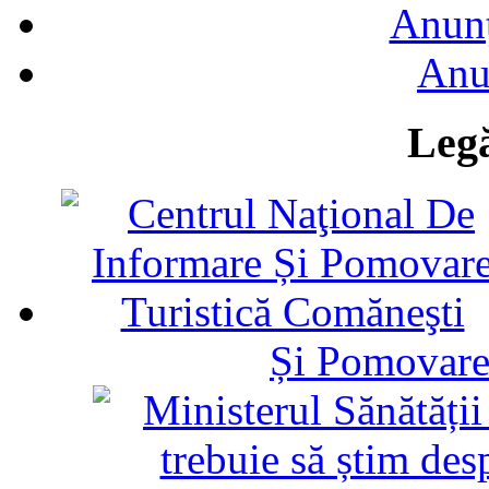
Anunţ
Anu
Legă
Și Pomovare