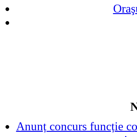
Oraş
N
Anunț concurs funcție con