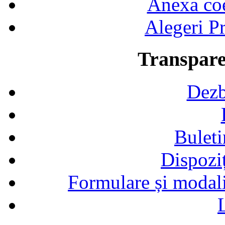
Anexa coef
Alegeri Pr
Transpare
Dezb
Buleti
Dispozi
Formulare și modalit