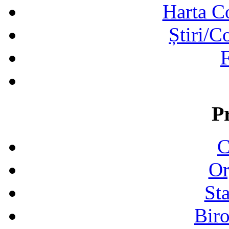
Harta C
Știri/C
F
P
C
Or
Sta
Biro