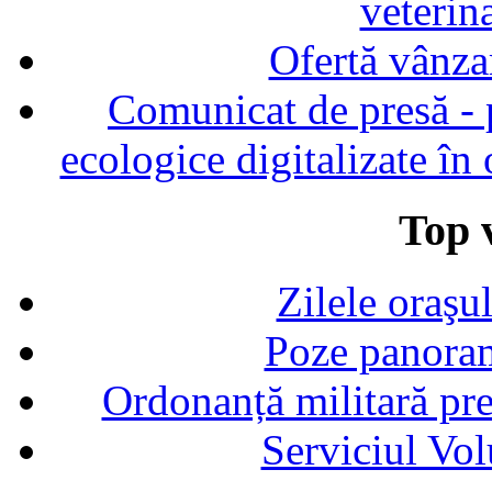
veterin
Ofertă vânza
Comunicat de presă - p
ecologice digitalizate în
Top v
Zilele oraşu
Poze panoram
Ordonanță militară p
Serviciul Vol