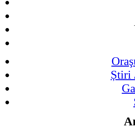
Oraş
Știri
Ga
A