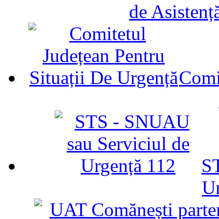
de Asistenț
Comit
ST
U