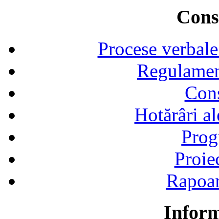
Consi
Procese verbale
Regulamen
Cons
Hotărâri al
Prog
Proie
Rapoart
Inform