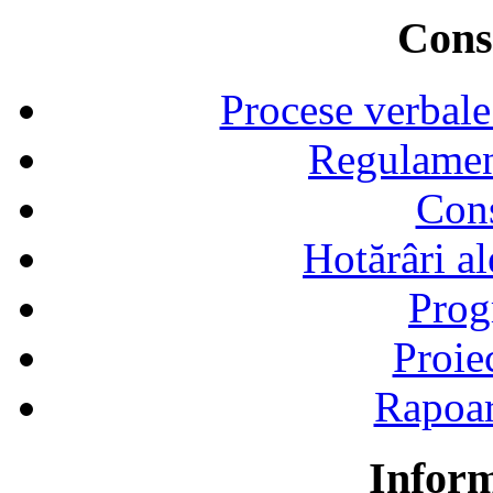
Consi
Procese verbale
Regulamen
Cons
Hotărâri al
Prog
Proie
Rapoart
Inform