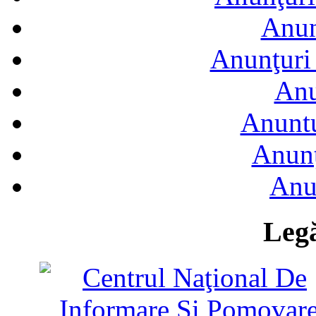
Anun
Anunţuri 
Anu
Anuntu
Anunţ
Anu
Legă