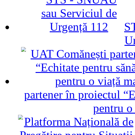
ST
U
partener în proiectul “E
pentru o