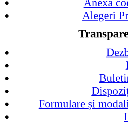
Anexa coef
Alegeri Pr
Transpare
Dezb
Buleti
Dispozi
Formulare și modalit