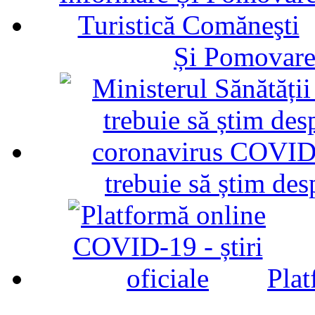
Și Pomovare
trebuie să știm d
Plat