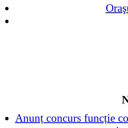
Oraş
N
Anunț concurs funcție con