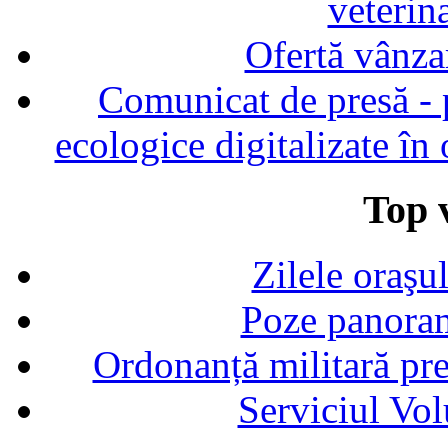
veterin
Ofertă vânza
Comunicat de presă - p
ecologice digitalizate în
Top v
Zilele oraşu
Poze panoram
Ordonanță militară p
Serviciul Vol