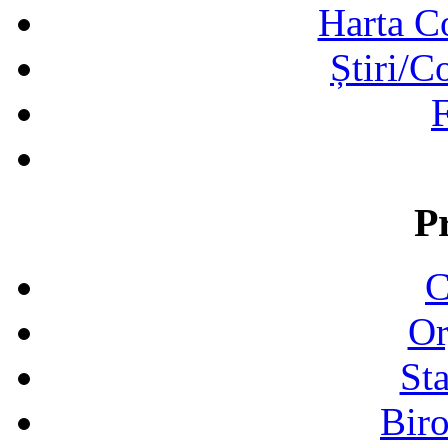
Harta C
Știri/C
F
P
C
Or
Sta
Biro