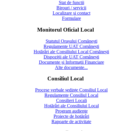
Stat de functii
Birouri / servicii
Localizare şi contact
Formulare
Monitorul Oficial Local
Statutul Orașului Comănești
Regulamente UAT Comănești
Hotărâri ale Consiliului Local Comănești
Dispoziții ale UAT Comănești
Documente și Informații Financiare
Alte documente...
Consiliul Local
Procese verbale ședințe Consiliul Local
Regulamente Consiliul Local
Consilieri Locali
Hotărâri ale Consiliului Local
Program audienţe
Proiecte de hotărâri
Rapoarte de activitate