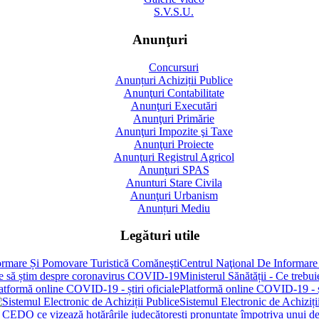
S.V.S.U.
Anunţuri
Concursuri
Anunțuri Achiziții Publice
Anunţuri Contabilitate
Anunţuri Executări
Anunţuri Primărie
Anunţuri Impozite şi Taxe
Anunţuri Proiecte
Anunţuri Registrul Agricol
Anunţuri SPAS
Anunturi Stare Civila
Anunţuri Urbanism
Anunțuri Mediu
Legături utile
Centrul Naţional De Informare
Ministerul Sănătății - Ce treb
Platformă online COVID-19 - șt
Sistemul Electronic de Achiziți