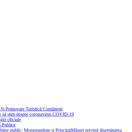
 Și Pomovare Turistică Comăneşti
uie să știm despre coronavirus COVID-19
iri oficiale
i Publice
Măsuri privind diseminarea