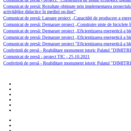
Comunicat de presă: Rezultate obtinute prin implementarea proiectulu
activităților didactice în mediul on-line”
Comunicat de presă: Lansare proiect „Capacități de producere a ener
Comunicat de presă: Demarare proiect „Construire piste de biciclete
Comunicat de presă: Demarare proiect „Eficientizarea energetică a b
Comunicat de presă: Demarare proiect „Eficientizarea energetică a bl
Comunicat de presă: Demarare proiect "Eficientizarea energetică a bl
Conferință de presă - Reabilitare monument istoric Palatul "DIMI
Comunicat de presă - proiect TIC - 25.10.2021
Conferință de presă - Reabilitare monument istoric Palatul "DIMI