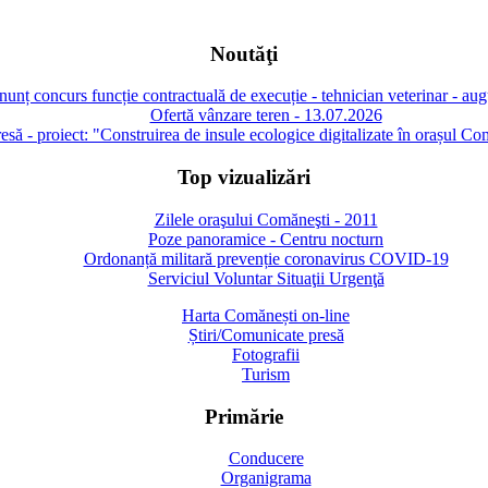
Noutăţi
unț concurs funcție contractuală de execuție - tehnician veterinar - au
Ofertă vânzare teren - 13.07.2026
să - proiect: "Construirea de insule ecologice digitalizate în orașul Co
Top vizualizări
Zilele oraşului Comăneşti - 2011
Poze panoramice - Centru nocturn
Ordonanță militară prevenție coronavirus COVID-19
Serviciul Voluntar Situaţii Urgenţă
Harta Comănești on-line
Știri/Comunicate presă
Fotografii
Turism
Primărie
Conducere
Organigrama