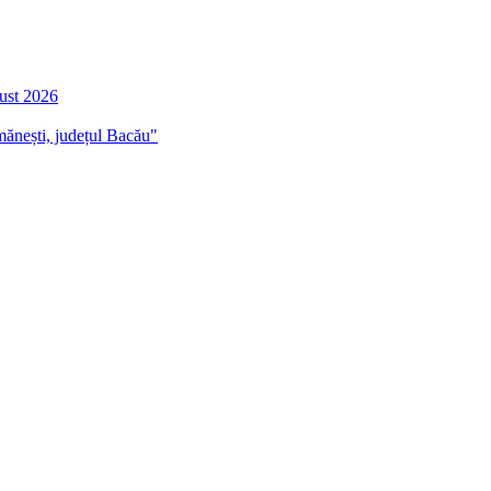
gust 2026
mănești, județul Bacău"