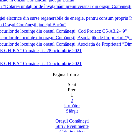
i ”Dotarea unităților de învățământ preuniversitar din orașul Comăneșt
giei electrice din surse regenerabile de energie, pentru consum propr
 în Orașul Comănești, județul Bacău”
locurilor de locuințe din orașul Comănești, Cod Proiect: C5-A3.2-49"
ocurilor de locuințe din orașul Comănești, Asociațiile de Proprietari 
ocurilor de locuințe din orașul Comănești, Asociația de Proprietari ”D
TRIE GHIKA" Comănești - 28 octombrie 2021
TRIE GHIKA" Comănești - 15 octombrie 2021
Pagina 1 din 2
Start
Prec
1
2
Următor
Sfârșit
Oraşul Comăneşti
Știri / Evenimente
Galerie video