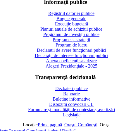
Informaţii publice
Registrul datoriei publice
Bugete generale
Execuție bugetară
Planuri anuale de achiziții publice
Programul de investiții publice
Programe și strategii
Program de lucru
Declaratii de avere funcționari publici
Declaraţii de interese funcționari publici
Anexa coeficienți salarizare
Alegeri Prezidențiale - 2025
Transparență decizională
Dezbateri publice
Rapoarte
Buletine informative
Dispoziții convocări CL
Formulare și modalități de contestare, avertizări
Legislație
Locaţie:
Prima pagină
Oraşul Comăneşti
Oraş
lizate în orașul Comănești, județul Bacău"