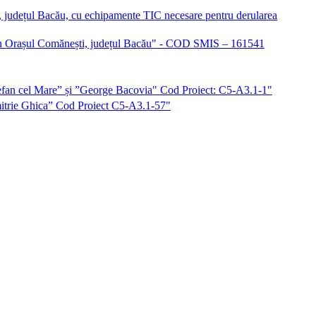
i, județul Bacău, cu echipamente TIC necesare pentru derularea
iu în Orașul Comănești, județul Bacău" - COD SMIS – 161541
”Ștefan cel Mare” și ”George Bacovia" Cod Proiect: C5-A3.1-1"
imitrie Ghica” Cod Proiect C5-A3.1-57"