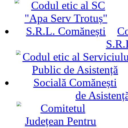
Co
S.R.
de Asistenț