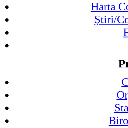
Harta C
Știri/C
F
P
C
Or
Sta
Biro