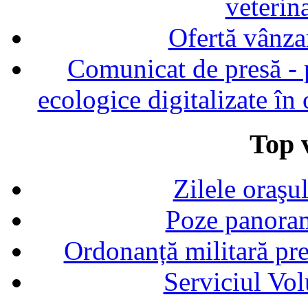
veterin
Ofertă vânza
Comunicat de presă - p
ecologice digitalizate în
Top v
Zilele oraşu
Poze panoram
Ordonanță militară p
Serviciul Vol