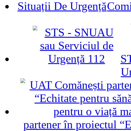
Comit
ST
U
partener în proiectul “E