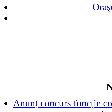
Oraş
N
Anunț concurs funcție con