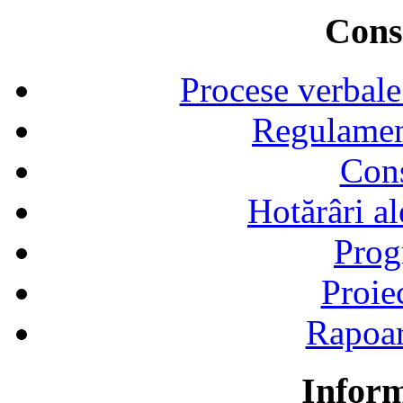
Consi
Procese verbale
Regulamen
Cons
Hotărâri al
Prog
Proie
Rapoart
Inform