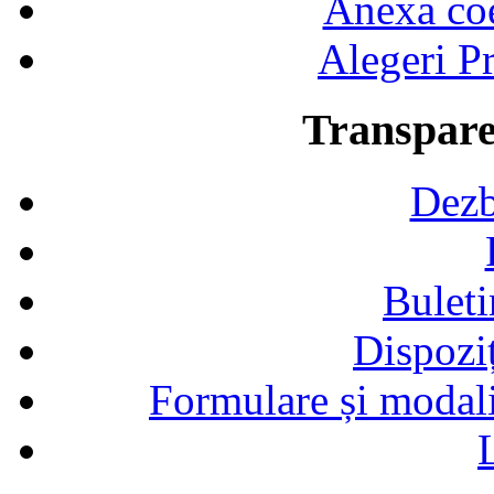
Anexa coef
Alegeri Pr
Transpare
Dezb
Buleti
Dispozi
Formulare și modalit