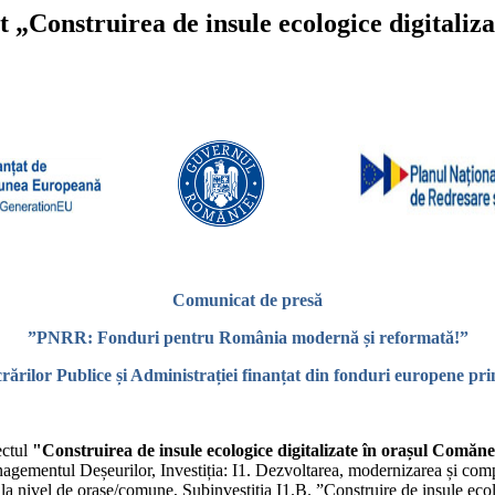
 „Construirea de insule ecologice digitaliz
Comunicat de presă
”PNRR: Fonduri pentru România modernă și reformată!”
crărilor Publice și Administrației finanțat din fonduri europene pr
ctul
"Construirea de insule ecologice digitalizate în orașul Comăne
ementul Deșeurilor, Investiția: I1. Dezvoltarea, modernizarea și compl
 la nivel de orașe/comune, Subinvestiția I1.B. ”Construire de insule ecol