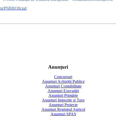
om/PNRROficial/
Anunţuri
Concursuri
Anunțuri Achiziții Publice
Anunţuri Contabilitate
Anunţuri Executări
Anunţuri Primărie
Anunţuri Impozite şi Taxe
Anunţuri Proiecte
Anunţuri Registrul Agricol
Anunţuri SPAS