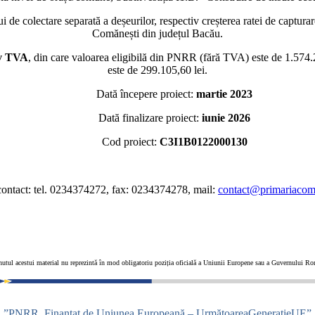
olectare separată a deșeurilor, respectiv creșterea ratei de capturare a 
Comănești din județul Bacău.
siv TVA
, din care valoarea eligibilă din PNRR (fără TVA) este de 1.574.2
este de 299.105,60 lei.
Dată începere proiect:
martie 2023
Dată finalizare proiect:
iunie 2026
Cod proiect:
C3I1B0122000130
ontact: tel. 0234374272, fax: 0234374278, mail:
contact@primariacoma
utul acestui material nu reprezintă în mod obligatoriu poziția oficială a Uniunii Europene sau a Guvernului R
”PNRR. Finanțat de Uniunea Europeană – UrmătoareaGenerațieUE”