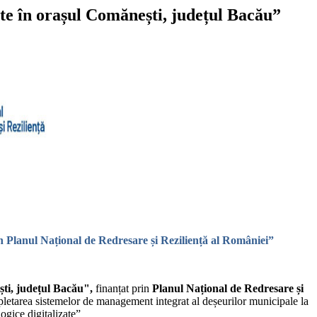
ate în orașul Comănești, județul Bacău”
in Planul Național de Redresare și Reziliență al României”
ști, județul Bacău",
finanțat prin
Planul Național de Redresare și
etarea sistemelor de management integrat al deșeurilor municipale la
ogice digitalizate”