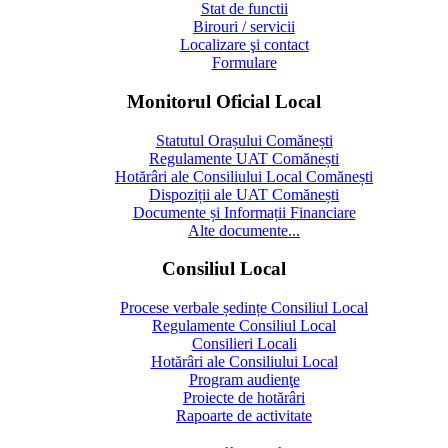
Stat de functii
Birouri / servicii
Localizare şi contact
Formulare
Monitorul Oficial Local
Statutul Orașului Comănești
Regulamente UAT Comănești
Hotărâri ale Consiliului Local Comănești
Dispoziții ale UAT Comănești
Documente și Informații Financiare
Alte documente...
Consiliul Local
Procese verbale ședințe Consiliul Local
Regulamente Consiliul Local
Consilieri Locali
Hotărâri ale Consiliului Local
Program audienţe
Proiecte de hotărâri
Rapoarte de activitate