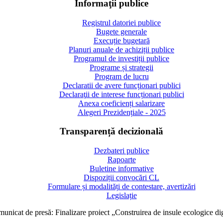
Informaţii publice
Registrul datoriei publice
Bugete generale
Execuție bugetară
Planuri anuale de achiziții publice
Programul de investiții publice
Programe și strategii
Program de lucru
Declaratii de avere funcționari publici
Declaraţii de interese funcționari publici
Anexa coeficienți salarizare
Alegeri Prezidențiale - 2025
Transparență decizională
Dezbateri publice
Rapoarte
Buletine informative
Dispoziții convocări CL
Formulare și modalități de contestare, avertizări
Legislație
unicat de presă: Finalizare proiect „Construirea de insule ecologice di