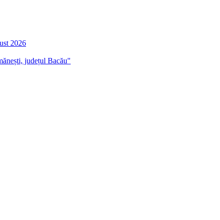
gust 2026
mănești, județul Bacău"