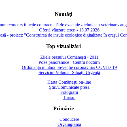
Noutăţi
unț concurs funcție contractuală de execuție - tehnician veterinar - au
Ofertă vânzare teren - 13.07.2026
să - proiect: "Construirea de insule ecologice digitalizate în orașul Co
Top vizualizări
Zilele oraşului Comăneşti - 2011
Poze panoramice - Centru nocturn
Ordonanță militară prevenție coronavirus COVID-19
Serviciul Voluntar Situaţii Urgenţă
Harta Comănești on-line
Știri/Comunicate presă
Fotografii
Turism
Primărie
Conducere
Organigrama