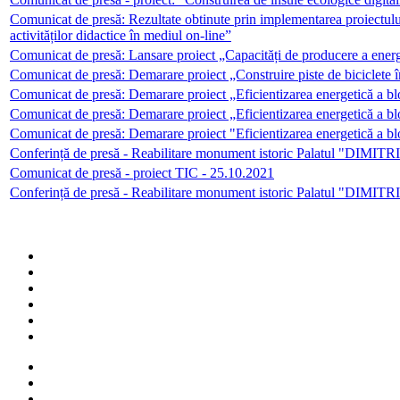
Comunicat de presă: Rezultate obtinute prin implementarea proiectulu
activităților didactice în mediul on-line”
Comunicat de presă: Lansare proiect „Capacități de producere a ener
Comunicat de presă: Demarare proiect „Construire piste de biciclete
Comunicat de presă: Demarare proiect „Eficientizarea energetică a b
Comunicat de presă: Demarare proiect „Eficientizarea energetică a bl
Comunicat de presă: Demarare proiect "Eficientizarea energetică a bl
Conferință de presă - Reabilitare monument istoric Palatul "DIMI
Comunicat de presă - proiect TIC - 25.10.2021
Conferință de presă - Reabilitare monument istoric Palatul "DIMI