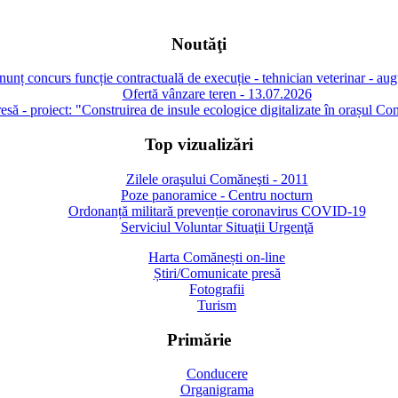
Noutăţi
unț concurs funcție contractuală de execuție - tehnician veterinar - au
Ofertă vânzare teren - 13.07.2026
să - proiect: "Construirea de insule ecologice digitalizate în orașul Co
Top vizualizări
Zilele oraşului Comăneşti - 2011
Poze panoramice - Centru nocturn
Ordonanță militară prevenție coronavirus COVID-19
Serviciul Voluntar Situaţii Urgenţă
Harta Comănești on-line
Știri/Comunicate presă
Fotografii
Turism
Primărie
Conducere
Organigrama