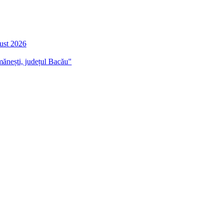
gust 2026
mănești, județul Bacău"