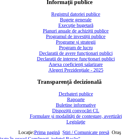
Informaţii publice
Registrul datoriei publice
Bugete generale
Execuție bugetară
Planuri anuale de achiziții publice
Programul de investiții publice
Programe și strategii
Program de lucru
Declaratii de avere funcționari publici
Declaraţii de interese funcționari publici
Anexa coeficienți salarizare
Alegeri Prezidențiale - 2025
Transparență decizională
Dezbateri publice
Rapoarte
Buletine informative
Dispoziții convocări CL
Formulare și modalități de contestare, avertizări
Legislație
Locaţie:
Prima pagină
Știri / Comunicate presă
Oraş
lizate în orașul Comănești, județul Bacău"