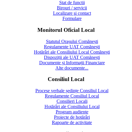
Stat de functii
Birouri / servicii
Localizare şi contact
Formulare
Monitorul Oficial Local
Statutul Orașului Comănești
Regulamente UAT Comănești
Hotărâri ale Consiliului Local Comănești
Dispoziții ale UAT Comănești
Documente și Informații Financiare
Alte documente...
Consiliul Local
Procese verbale ședințe Consiliul Local
Regulamente Consiliul Local
Consilieri Locali
Hotărâri ale Consiliului Local
Program audienţe
Proiecte de hotărâri
Rapoarte de activitate