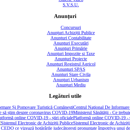
S.V.S.U.
Anunţuri
Concursuri
Anunțuri Achiziții Publice
Anunţuri Contabilitate
Anunţuri Executări
Anunţuri Primărie
Anunţuri Impozite şi Taxe
Anunţuri Proiecte
Anunţuri Registrul Agricol
Anunţuri SPAS
Anunturi Stare Civila
Anunţuri Urbanism
Anunțuri Mediu
Legături utile
Centrul Naţional De Informare
Ministerul Sănătății - Ce treb
Platformă online COVID-19 - șt
Sistemul Electronic de Achiziți