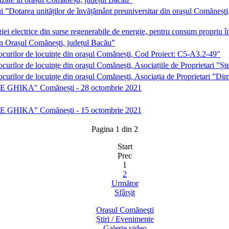
i ”Dotarea unităților de învățământ preuniversitar din orașul Comăneșt
giei electrice din surse regenerabile de energie, pentru consum propr
 în Orașul Comănești, județul Bacău”
locurilor de locuințe din orașul Comănești, Cod Proiect: C5-A3.2-49"
ocurilor de locuințe din orașul Comănești, Asociațiile de Proprietari 
ocurilor de locuințe din orașul Comănești, Asociația de Proprietari ”D
TRIE GHIKA" Comănești - 28 octombrie 2021
TRIE GHIKA" Comănești - 15 octombrie 2021
Pagina 1 din 2
Start
Prec
1
2
Următor
Sfârșit
Oraşul Comăneşti
Știri / Evenimente
Galerie video