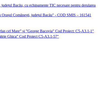
i, județul Bacău, cu echipamente TIC necesare pentru derularea
iu în Orașul Comănești, județul Bacău" - COD SMIS – 161541
”Ștefan cel Mare” și ”George Bacovia" Cod Proiect: C5-A3.1-1"
imitrie Ghica” Cod Proiect C5-A3.1-57"