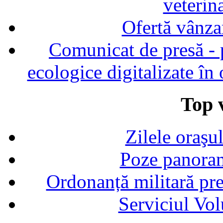
veterin
Ofertă vânza
Comunicat de presă - p
ecologice digitalizate în
Top v
Zilele oraşu
Poze panoram
Ordonanță militară p
Serviciul Vol