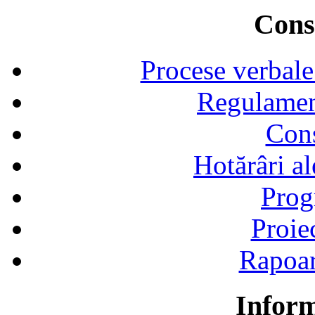
Consi
Procese verbale
Regulamen
Cons
Hotărâri al
Prog
Proie
Rapoart
Inform