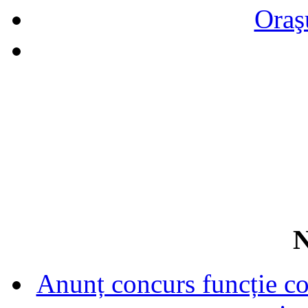
Oraş
N
Anunț concurs funcție con