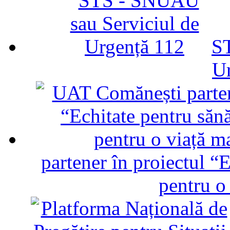
ST
U
partener în proiectul “E
pentru o