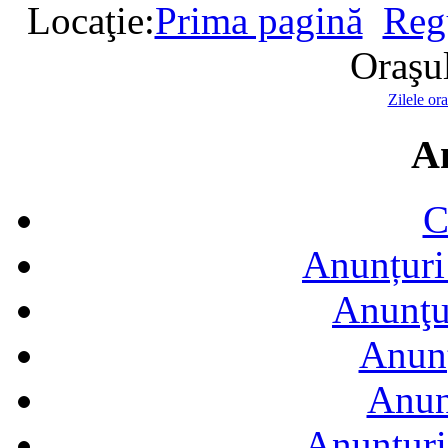
Locaţie:
Prima pagină
Reg
Oraşu
Zilele or
A
C
Anunțuri 
Anunţur
Anunţ
Anun
Anunţuri