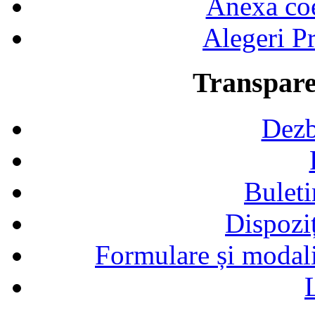
Anexa coef
Alegeri Pr
Transpare
Dezb
Buleti
Dispozi
Formulare și modalit