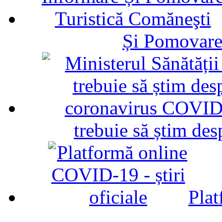
Și Pomovare
trebuie să știm d
Plat