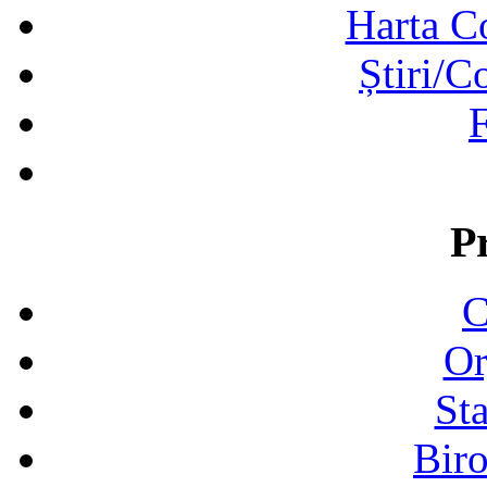
Harta C
Știri/C
F
P
C
Or
Sta
Biro