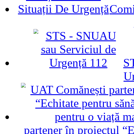
Comit
ST
U
partener în proiectul “E