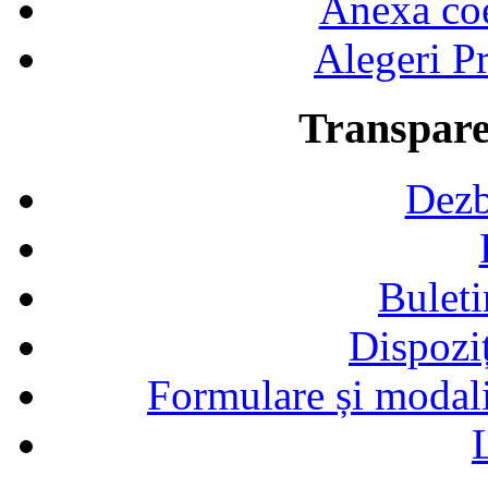
Anexa coef
Alegeri Pr
Transpare
Dezb
Buleti
Dispozi
Formulare și modalit