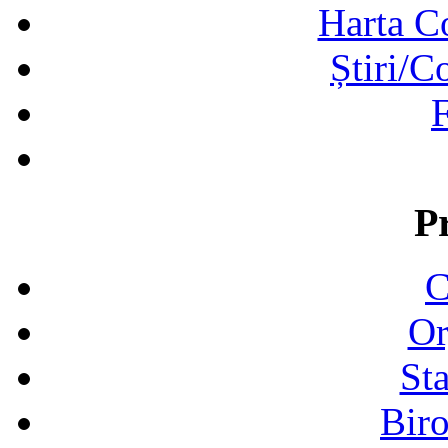
Harta C
Știri/C
F
P
C
Or
Sta
Biro