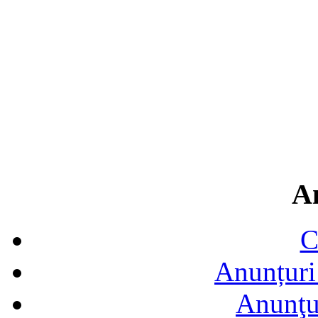
A
C
Anunțuri 
Anunţur