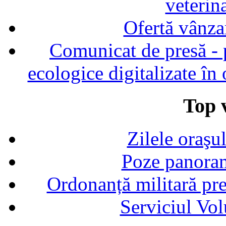
veterin
Ofertă vânza
Comunicat de presă - p
ecologice digitalizate în
Top v
Zilele oraşu
Poze panoram
Ordonanță militară p
Serviciul Vol