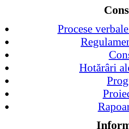
Consi
Procese verbale
Regulamen
Cons
Hotărâri al
Prog
Proie
Rapoart
Inform