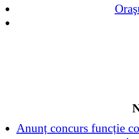
Oraş
N
Anunț concurs funcție con