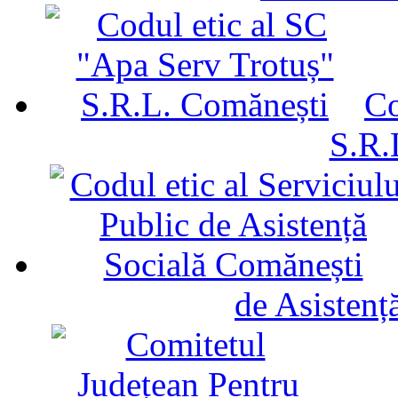
Co
S.R.
de Asistenț