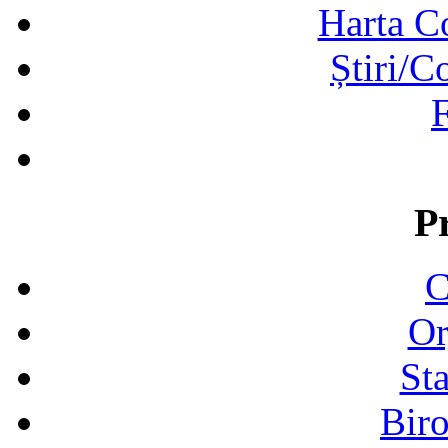
Harta C
Știri/C
F
P
C
Or
Sta
Biro