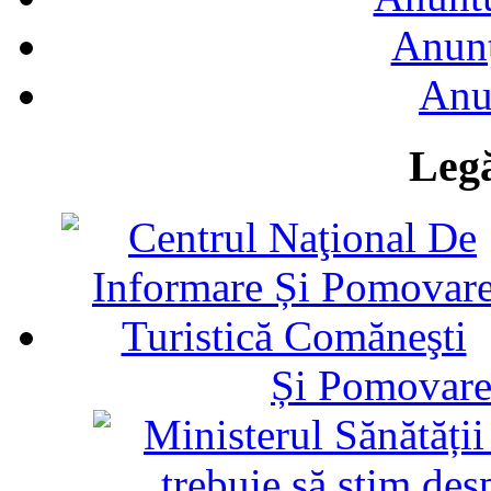
Anunţ
Anu
Legă
Și Pomovare