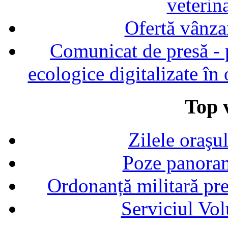
veterin
Ofertă vânza
Comunicat de presă - p
ecologice digitalizate în
Top v
Zilele oraşu
Poze panoram
Ordonanță militară p
Serviciul Vol