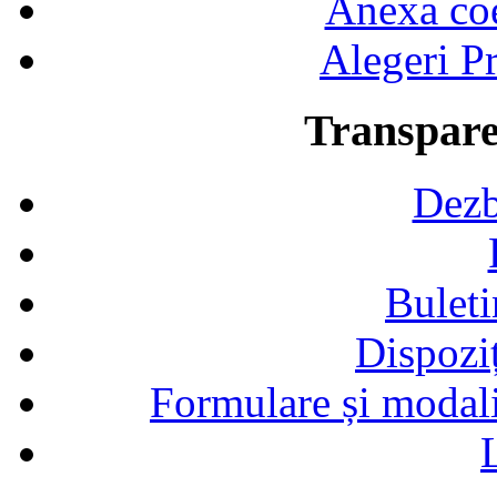
Anexa coef
Alegeri Pr
Transpare
Dezb
Buleti
Dispozi
Formulare și modalit