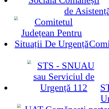
de Asistenț
Comit
ST
U