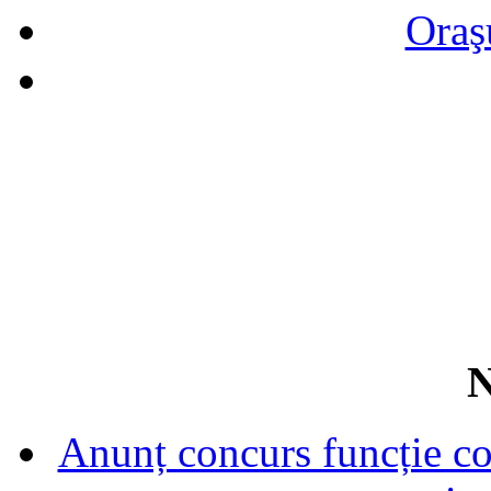
Oraş
N
Anunț concurs funcție con