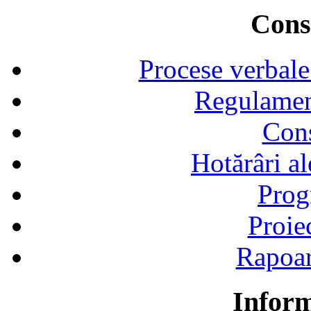
Consi
Procese verbale
Regulamen
Cons
Hotărâri al
Prog
Proie
Rapoart
Inform