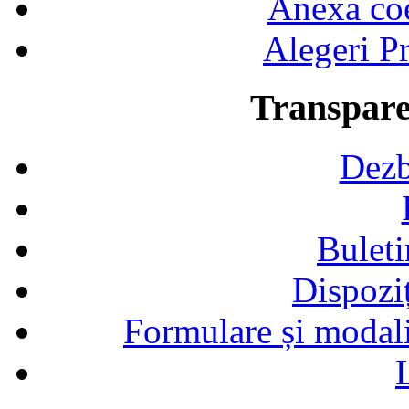
Anexa coef
Alegeri Pr
Transpare
Dezb
Buleti
Dispozi
Formulare și modalit