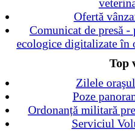
veterin
Ofertă vânza
Comunicat de presă - p
ecologice digitalizate în
Top v
Zilele oraşu
Poze panoram
Ordonanță militară p
Serviciul Vol