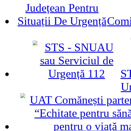
Comit
ST
U