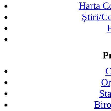
Harta C
Știri/C
F
P
C
Or
Sta
Biro