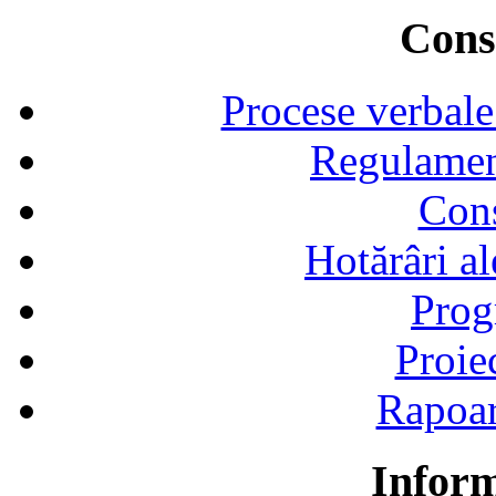
Consi
Procese verbale
Regulamen
Cons
Hotărâri al
Prog
Proie
Rapoart
Inform