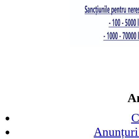
A
C
Anunțuri 