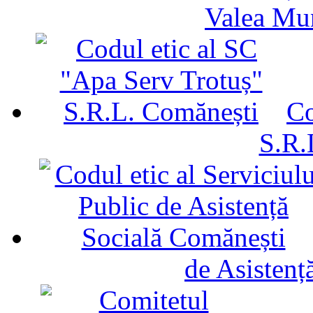
Valea Mu
Co
S.R.
de Asistenț