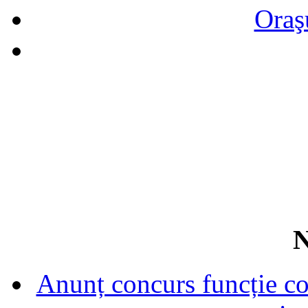
Oraş
N
Anunț concurs funcție con