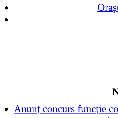
Oraş
N
Anunț concurs funcție con