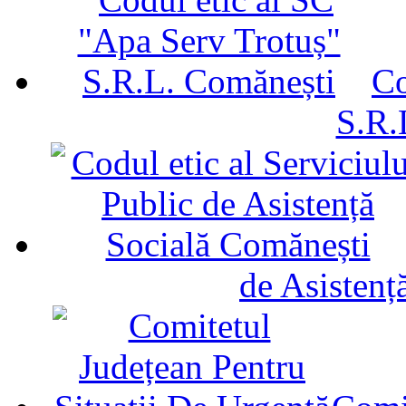
Co
S.R.
de Asistenț