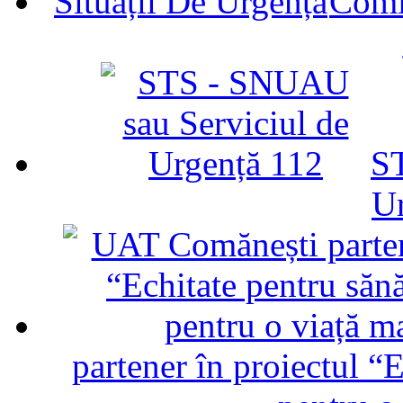
Comit
ST
U
partener în proiectul “E