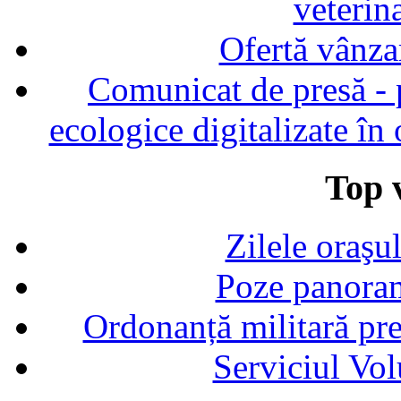
veterin
Ofertă vânza
Comunicat de presă - p
ecologice digitalizate în
Top v
Zilele oraşu
Poze panoram
Ordonanță militară p
Serviciul Vol