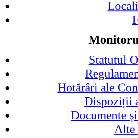
Locali
F
Monitorul
Statutul 
Regulamen
Hotărâri ale Con
Dispoziții
Documente și 
Alte