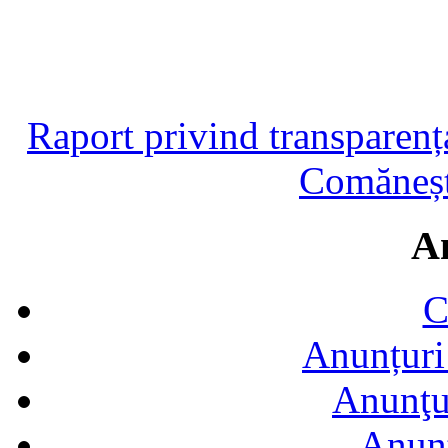
Raport privind transparen
Comăneșt
A
C
Anunțuri 
Anunţur
Anunţ