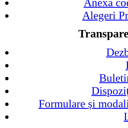
Anexa coef
Alegeri Pr
Transpare
Dezb
Buleti
Dispozi
Formulare și modalit