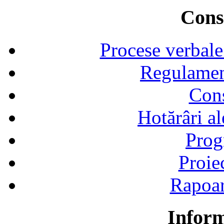
Consi
Procese verbale
Regulamen
Cons
Hotărâri al
Prog
Proie
Rapoart
Inform