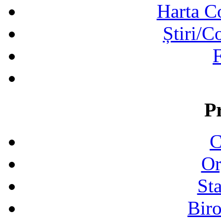
Harta C
Știri/C
F
P
C
Or
Sta
Biro