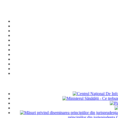
principiilor din jurisprudența