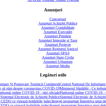
Anunţuri
Concursuri
Anunțuri Achiziții Publice
Anunţuri Contabilitate
Anunţuri Executări
Anunţuri Primărie
Anunţuri Impozite şi Taxe
Anunţuri Proiecte
Anunţuri Registrul Agricol
Anunţuri SPAS
Anunturi Stare Civila
Anunţuri Urbanism
Anunțuri Mediu
Legături utile
Centrul Naţional De Informare
Ministerul Sănătății - Ce treb
Platformă online COVID-19 - șt
Sistemul Electronic de Achiziți
 CEDO ce vizează hotărârile judecătorești pronunțate împotriva unui de