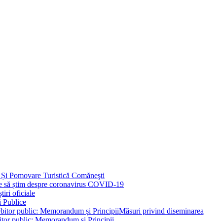
 Și Pomovare Turistică Comăneşti
uie să știm despre coronavirus COVID-19
iri oficiale
i Publice
Măsuri privind diseminarea
bitor public: Memorandum și Principii