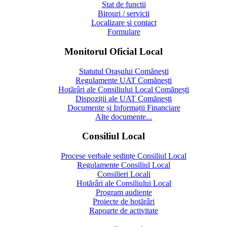
Stat de functii
Birouri / servicii
Localizare şi contact
Formulare
Monitorul Oficial Local
Statutul Orașului Comănești
Regulamente UAT Comănești
Hotărâri ale Consiliului Local Comănești
Dispoziții ale UAT Comănești
Documente și Informații Financiare
Alte documente...
Consiliul Local
Procese verbale ședințe Consiliul Local
Regulamente Consiliul Local
Consilieri Locali
Hotărâri ale Consiliului Local
Program audienţe
Proiecte de hotărâri
Rapoarte de activitate