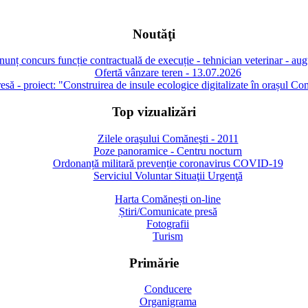
Noutăţi
unț concurs funcție contractuală de execuție - tehnician veterinar - au
Ofertă vânzare teren - 13.07.2026
să - proiect: "Construirea de insule ecologice digitalizate în orașul Co
Top vizualizări
Zilele oraşului Comăneşti - 2011
Poze panoramice - Centru nocturn
Ordonanță militară prevenție coronavirus COVID-19
Serviciul Voluntar Situaţii Urgenţă
Harta Comănești on-line
Știri/Comunicate presă
Fotografii
Turism
Primărie
Conducere
Organigrama