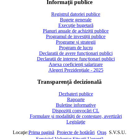
Informaţii publice
Registrul datoriei publice
Bugete generale
Execuție bugetară
Planuri anuale de achiziții publice
Programul de investiții publice
Programe și strategii
Program de lucru
Declaratii de avere funcționari publici
Declaraţii de interese funcționari publici
Anexa coeficienți salarizare
Alegeri Prezidențiale - 2025
Transparență decizională
Dezbateri publice
Rapoarte
Buletine informative
Dispoziții convocări CL
Formulare și modalități de contestare, avertizări
Legislație
Locaţie:
Prima pagină
Proiecte de hotărâri
Oraş
S.V.S.U.
Serviciul Voluntar Situaţii Urgenţă