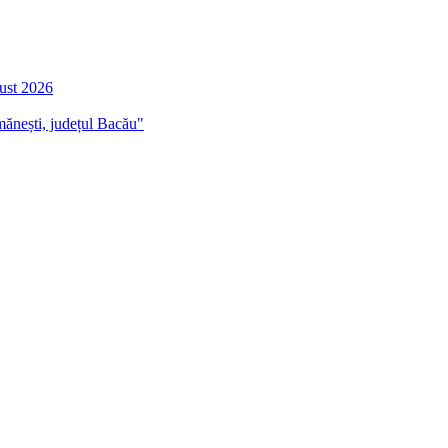
gust 2026
mănești, județul Bacău"