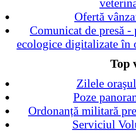
veterin
Ofertă vânza
Comunicat de presă - p
ecologice digitalizate în
Top v
Zilele oraşu
Poze panoram
Ordonanță militară p
Serviciul Vol