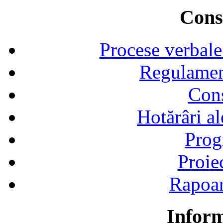
Consi
Procese verbale
Regulamen
Cons
Hotărâri al
Prog
Proie
Rapoart
Inform