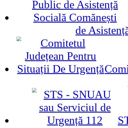
de Asistenț
Comit
ST