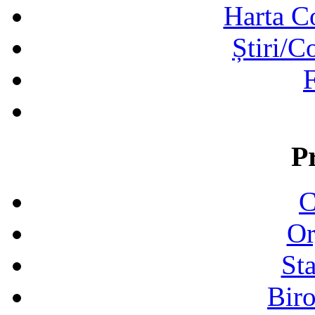
Harta C
Știri/C
F
P
C
Or
Sta
Biro