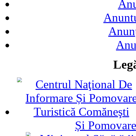
Anu
Anuntu
Anunţ
Anu
Legă
Și Pomovare