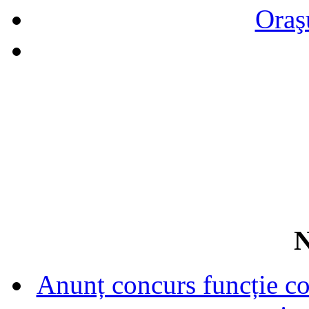
Oraş
N
Anunț concurs funcție con