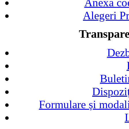
Anexa coef
Alegeri Pr
Transpare
Dezb
Buleti
Dispozi
Formulare și modalit