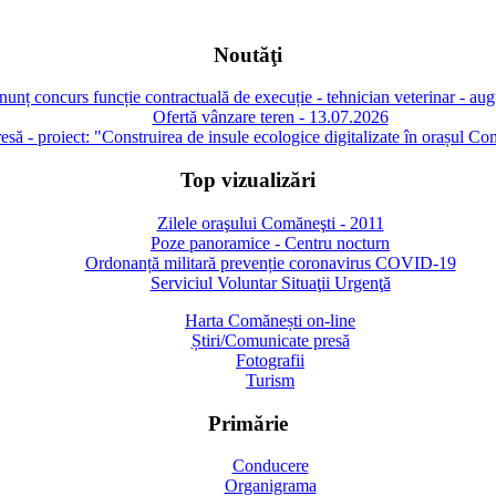
Noutăţi
unț concurs funcție contractuală de execuție - tehnician veterinar - au
Ofertă vânzare teren - 13.07.2026
să - proiect: "Construirea de insule ecologice digitalizate în orașul Co
Top vizualizări
Zilele oraşului Comăneşti - 2011
Poze panoramice - Centru nocturn
Ordonanță militară prevenție coronavirus COVID-19
Serviciul Voluntar Situaţii Urgenţă
Harta Comănești on-line
Știri/Comunicate presă
Fotografii
Turism
Primărie
Conducere
Organigrama