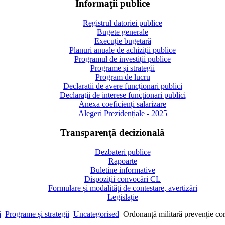
Informaţii publice
Registrul datoriei publice
Bugete generale
Execuție bugetară
Planuri anuale de achiziții publice
Programul de investiții publice
Programe și strategii
Program de lucru
Declaratii de avere funcționari publici
Declaraţii de interese funcționari publici
Anexa coeficienți salarizare
Alegeri Prezidențiale - 2025
Transparență decizională
Dezbateri publice
Rapoarte
Buletine informative
Dispoziții convocări CL
Formulare și modalități de contestare, avertizări
Legislație
ă
Programe și strategii
Uncategorised
Ordonanță militară prevenție 