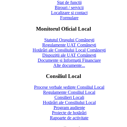
Stat de functii
Birouri / servicii
Localizare şi contact
Formulare
Monitorul Oficial Local
Statutul Orașului Comănești
Regulamente UAT Comănești
Hotărâri ale Consiliului Local Comănești
Dispoziții ale UAT Comănești
Documente și Informații Financiare
Alte documente...
Consiliul Local
Procese verbale ședințe Consiliul Local
Regulamente Consiliul Local
Consilieri Locali
Hotărâri ale Consiliului Local
Program audienţe
Proiecte de hotărâri
Rapoarte de activitate