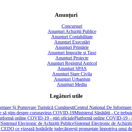
Anunţuri
Concursuri
Anunțuri Achiziții Publice
Anunţuri Contabilitate
Anunţuri Executări
Anunţuri Primărie
Anunţuri Impozite şi Taxe
Anunţuri Proiecte
Anunţuri Registrul Agricol
Anunţuri SPAS
Anunturi Stare Civila
Anunţuri Urbanism
Anunțuri Mediu
Legături utile
Centrul Naţional De Informare
Ministerul Sănătății - Ce treb
Platformă online COVID-19 - șt
Sistemul Electronic de Achiziți