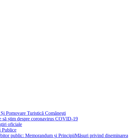
 Și Pomovare Turistică Comăneşti
uie să știm despre coronavirus COVID-19
iri oficiale
i Publice
Măsuri privind diseminarea