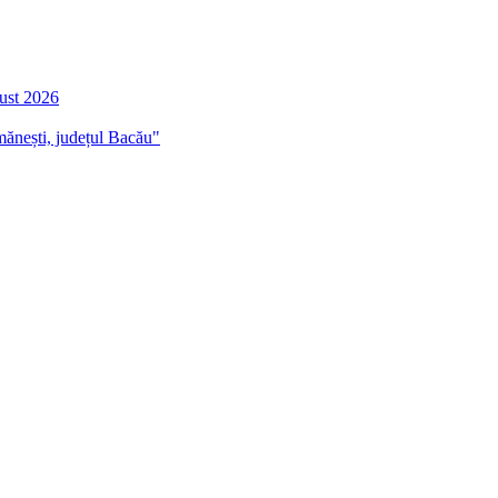
gust 2026
mănești, județul Bacău"