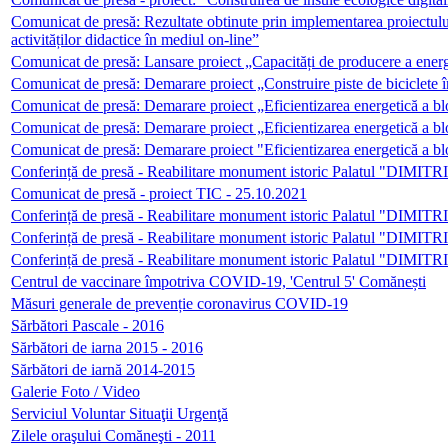
Comunicat de presă: Rezultate obtinute prin implementarea proiectulu
activităților didactice în mediul on-line”
Comunicat de presă: Lansare proiect „Capacități de producere a ener
Comunicat de presă: Demarare proiect „Construire piste de biciclete
Comunicat de presă: Demarare proiect „Eficientizarea energetică a b
Comunicat de presă: Demarare proiect „Eficientizarea energetică a bl
Comunicat de presă: Demarare proiect "Eficientizarea energetică a bl
Conferință de presă - Reabilitare monument istoric Palatul "DIMI
Comunicat de presă - proiect TIC - 25.10.2021
Conferință de presă - Reabilitare monument istoric Palatul "DIMI
Conferință de presă - Reabilitare monument istoric Palatul "DIMI
Conferință de presă - Reabilitare monument istoric Palatul "DIMI
Centrul de vaccinare împotriva COVID-19, 'Centrul 5' Comănești
Măsuri generale de prevenție coronavirus COVID-19
Sărbători Pascale - 2016
Sărbători de iarna 2015 - 2016
Sărbători de iarnă 2014-2015
Galerie Foto / Video
Serviciul Voluntar Situaţii Urgenţă
Zilele oraşului Comăneşti - 2011