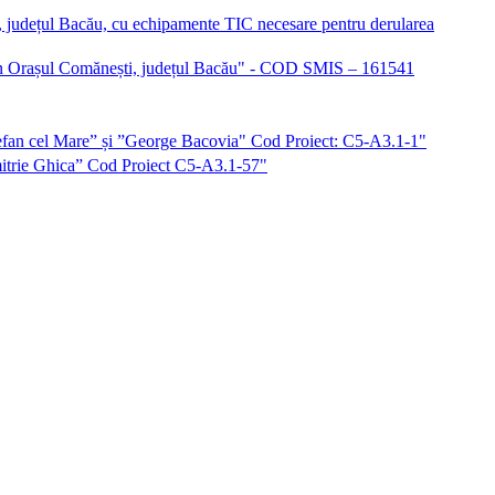
i, județul Bacău, cu echipamente TIC necesare pentru derularea
iu în Orașul Comănești, județul Bacău" - COD SMIS – 161541
”Ștefan cel Mare” și ”George Bacovia" Cod Proiect: C5-A3.1-1"
imitrie Ghica” Cod Proiect C5-A3.1-57"