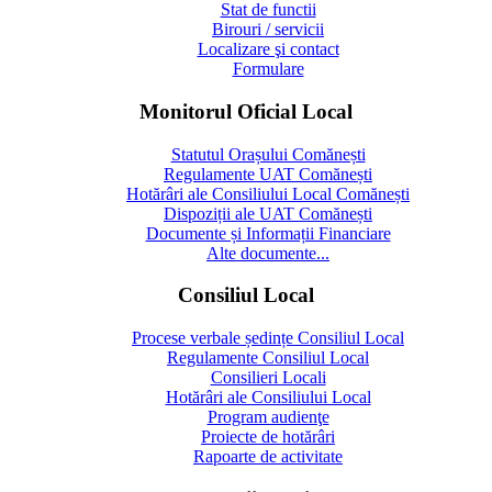
Stat de functii
Birouri / servicii
Localizare şi contact
Formulare
Monitorul Oficial Local
Statutul Orașului Comănești
Regulamente UAT Comănești
Hotărâri ale Consiliului Local Comănești
Dispoziții ale UAT Comănești
Documente și Informații Financiare
Alte documente...
Consiliul Local
Procese verbale ședințe Consiliul Local
Regulamente Consiliul Local
Consilieri Locali
Hotărâri ale Consiliului Local
Program audienţe
Proiecte de hotărâri
Rapoarte de activitate