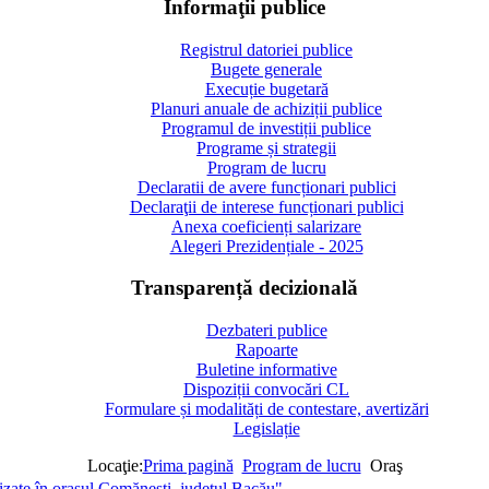
Informaţii publice
Registrul datoriei publice
Bugete generale
Execuție bugetară
Planuri anuale de achiziții publice
Programul de investiții publice
Programe și strategii
Program de lucru
Declaratii de avere funcționari publici
Declaraţii de interese funcționari publici
Anexa coeficienți salarizare
Alegeri Prezidențiale - 2025
Transparență decizională
Dezbateri publice
Rapoarte
Buletine informative
Dispoziții convocări CL
Formulare și modalități de contestare, avertizări
Legislație
Locaţie:
Prima pagină
Program de lucru
Oraş
lizate în orașul Comănești, județul Bacău"