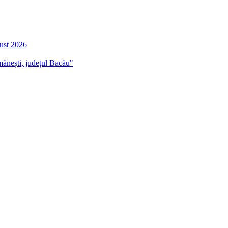
gust 2026
mănești, județul Bacău"