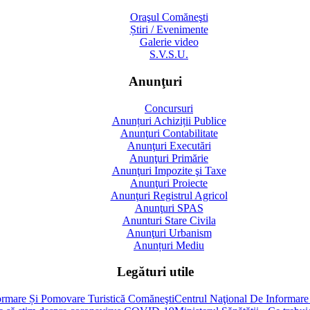
Oraşul Comăneşti
Știri / Evenimente
Galerie video
S.V.S.U.
Anunţuri
Concursuri
Anunțuri Achiziții Publice
Anunţuri Contabilitate
Anunţuri Executări
Anunţuri Primărie
Anunţuri Impozite şi Taxe
Anunţuri Proiecte
Anunţuri Registrul Agricol
Anunţuri SPAS
Anunturi Stare Civila
Anunţuri Urbanism
Anunțuri Mediu
Legături utile
Centrul Naţional De Informare