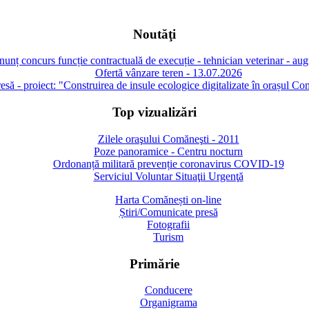
Noutăţi
unț concurs funcție contractuală de execuție - tehnician veterinar - au
Ofertă vânzare teren - 13.07.2026
să - proiect: "Construirea de insule ecologice digitalizate în orașul Co
Top vizualizări
Zilele oraşului Comăneşti - 2011
Poze panoramice - Centru nocturn
Ordonanță militară prevenție coronavirus COVID-19
Serviciul Voluntar Situaţii Urgenţă
Harta Comănești on-line
Știri/Comunicate presă
Fotografii
Turism
Primărie
Conducere
Organigrama