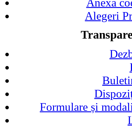
Anexa coef
Alegeri Pr
Transpare
Dezb
Buleti
Dispozi
Formulare și modalit