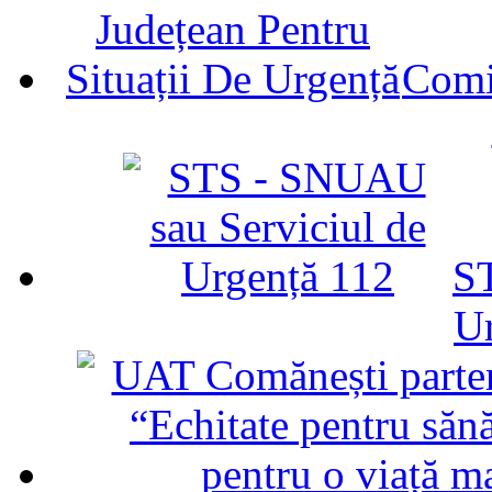
Comit
ST
U