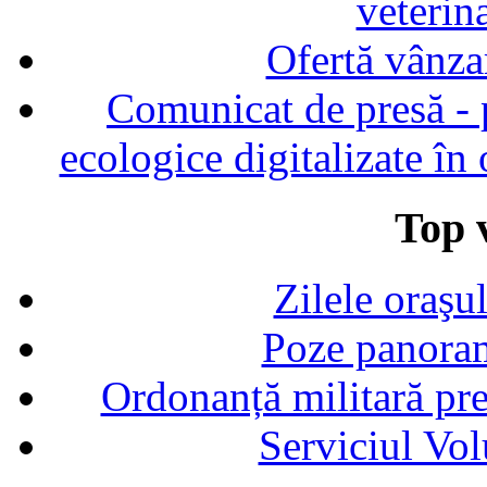
veterin
Ofertă vânza
Comunicat de presă - p
ecologice digitalizate în
Top v
Zilele oraşu
Poze panoram
Ordonanță militară p
Serviciul Vol