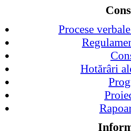
Consi
Procese verbale
Regulamen
Cons
Hotărâri al
Prog
Proie
Rapoart
Inform