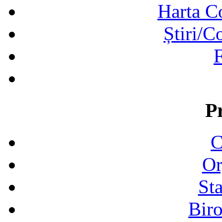
Harta C
Știri/C
F
P
C
Or
Sta
Biro