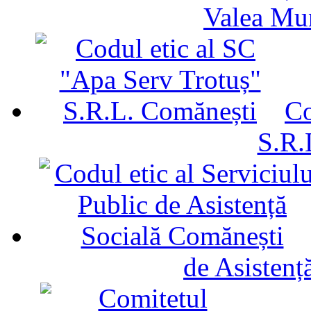
Valea Mu
Co
S.R.
de Asistenț