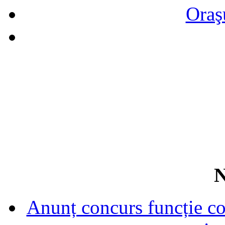
Oraş
N
Anunț concurs funcție con