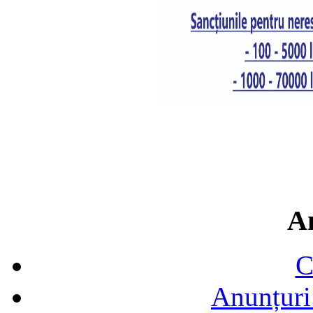
A
C
Anunțuri 