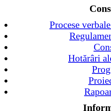
Consi
Procese verbale
Regulamen
Cons
Hotărâri al
Prog
Proie
Rapoart
Inform