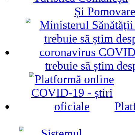
Și Pomovare
trebuie să știm d
Plat