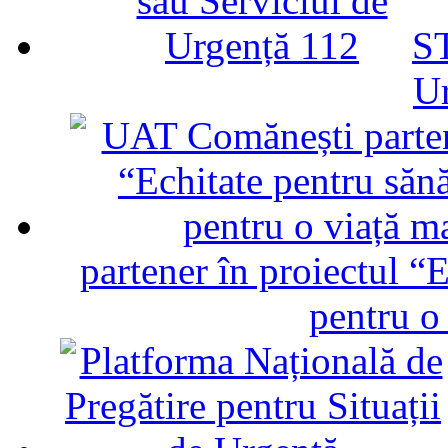
ST
U
partener în proiectul “E
pentru o