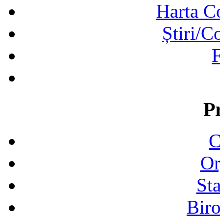
Harta C
Știri/C
F
P
C
Or
Sta
Biro