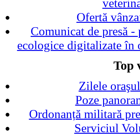
veterin
Ofertă vânza
Comunicat de presă - p
ecologice digitalizate în
Top v
Zilele oraşu
Poze panoram
Ordonanță militară p
Serviciul Vol