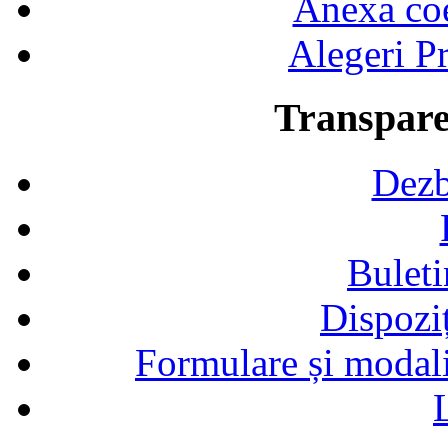
Anexa coef
Alegeri Pr
Transpare
Dezb
Buleti
Dispozi
Formulare și modalit