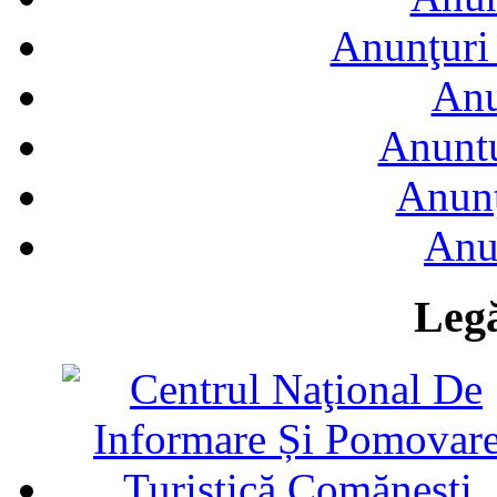
Anunţuri 
Anu
Anuntu
Anunţ
Anu
Legă