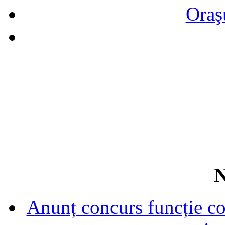
Oraş
N
Anunț concurs funcție con